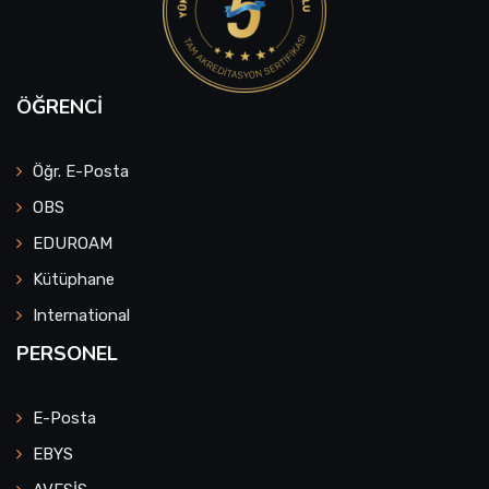
Sağlık Bilimleri Fakültesi
ÖĞRENCI
Serik İşletme Fakültesi
Spor Bilimleri Fakültesi
Öğr. E-Posta
OBS
Su Ürünleri Fakültesi
EDUROAM
Tıp Fakültesi
Kütüphane
International
Turizm Fakültesi
PERSONEL
Uygulamalı Bilimler Fakültesi
E-Posta
Ziraat Fakültesi
EBYS