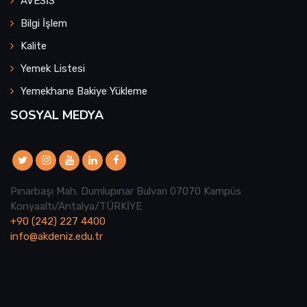
AVESİS
Bilgi İşlem
Kalite
Yemek Listesi
Yemekhane Bakiye Yükleme
SOSYAL MEDYA
Pınarbaşı Mah. Dumlupınar Bulvarı 07070 Kampüs
Konyaaltı/Antalya/TÜRKİYE
+90 (242) 227 4400
info@akdeniz.edu.tr