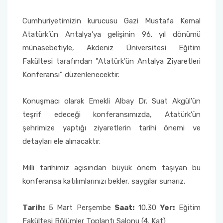
Yönetim Sistemi)
Online Sağlık Hizmetleri Randevu Sistemi
2022-2026 Stratejik Planı
İlahiyat Fakültesi
Sağlık Hizmetleri MYO
Yapı İşleri ve Teknik Daire Başkanlığı
Mezun Bilgi Sistemi
Cumhuriyetimizin kurucusu Gazi Mustafa Kemal
Dış Kaynaklı Proje Takip Sistemi
Atatürk’ün Antalya’ya gelişinin 96. yıl dönümü
Faaliyet Raporları
İletişim Fakültesi
Serik Gülsün Süleyman Süral MYO
Uluslararası İlişkiler Ofisi
Sıkça Sorulan Sorular
münasebetiyle, Akdeniz Üniversitesi Eğitim
AB Projeleri
Fakültesi tarafından "Atatürk'ün Antalya Ziyaretleri
Akademik Tören
Kemer Denizcilik Fakültesi
Sosyal Bilimler MYO
Konferansı" düzenlenecektir.
TÜBİTAK Projeleri
Kumluca Sağlık Bilimleri Fakültesi
Teknik Bilimler MYO
Konuşmacı olarak Emekli Albay Dr. Suat Akgül'ün
Web of Science
teşrif edeceği konferansımızda, Atatürk'ün
Manavgat Sosyal ve Beşeri Bilimler Fakültesi
şehrimize yaptığı ziyaretlerin tarihi önemi ve
SciVal
detayları ele alınacaktır.
Manavgat Turizm Fakültesi
Milli tarihimiz açısından büyük önem taşıyan bu
Manavgat Yabancı Diller Fakültesi
konferansa katılımlarınızı bekler, saygılar sunarız.
Mimarlık Fakültesi
Tarih:
5 Mart Perşembe
Saat:
10.30
Yer:
Eğitim
Mühendislik Fakültesi
Fakültesi Bölümler Toplantı Salonu (4. Kat)