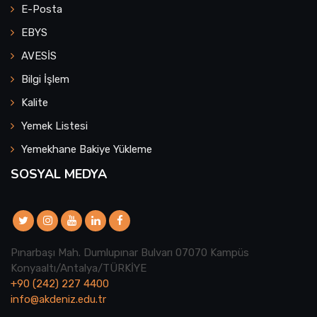
E-Posta
EBYS
AVESİS
Bilgi İşlem
Kalite
Yemek Listesi
Yemekhane Bakiye Yükleme
SOSYAL MEDYA
Pınarbaşı Mah. Dumlupınar Bulvarı 07070 Kampüs
Konyaaltı/Antalya/TÜRKİYE
+90 (242) 227 4400
info@akdeniz.edu.tr