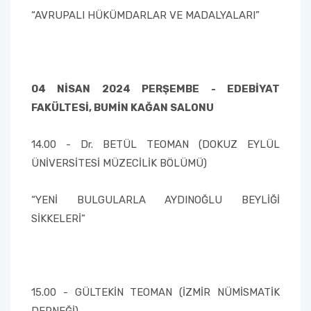
“AVRUPALI HÜKÜMDARLAR VE MADALYALARI”
Sağlık Bilimleri Fakültesi
Serik İşletme Fakültesi
04 NİSAN 2024 PERŞEMBE - EDEBİYAT
Spor Bilimleri Fakültesi
FAKÜLTESİ, BUMİN KAĞAN SALONU
Su Ürünleri Fakültesi
14.00 - Dr. BETÜL TEOMAN (DOKUZ EYLÜL
ÜNİVERSİTESİ MÜZECİLİK BÖLÜMÜ)
Tıp Fakültesi
“YENİ BULGULARLA AYDINOĞLU BEYLİĞİ
Turizm Fakültesi
SİKKELERİ”
Uygulamalı Bilimler Fakültesi
Ziraat Fakültesi
15.00 - GÜLTEKİN TEOMAN (İZMİR NÜMİSMATİK