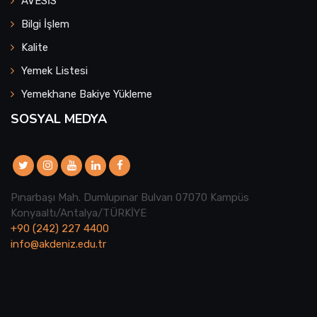
AVESİS
Bilgi İşlem
Kalite
Yemek Listesi
Yemekhane Bakiye Yükleme
SOSYAL MEDYA
Pınarbaşı Mah. Dumlupınar Bulvarı 07070 Kampüs
Konyaaltı/Antalya/TÜRKİYE
+90 (242) 227 4400
info@akdeniz.edu.tr