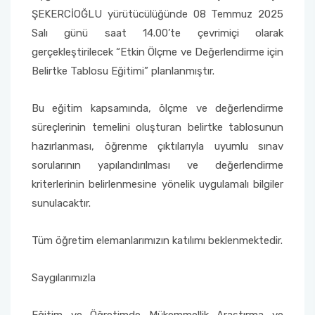
Yönetim Sistemi)
Online Sağlık Hizmetleri Randevu Sistemi
ŞEKERCİOĞLU yürütücülüğünde 08 Temmuz 2025
2022-2026 Stratejik Planı
İlahiyat Fakültesi
Sağlık Hizmetleri MYO
Yapı İşleri ve Teknik Daire Başkanlığı
Mezun Bilgi Sistemi
Salı günü saat 14.00’te çevrimiçi olarak
Dış Kaynaklı Proje Takip Sistemi
gerçekleştirilecek “Etkin Ölçme ve Değerlendirme için
Faaliyet Raporları
İletişim Fakültesi
Serik Gülsün Süleyman Süral MYO
Uluslararası İlişkiler Ofisi
Sıkça Sorulan Sorular
Belirtke Tablosu Eğitimi” planlanmıştır.
AB Projeleri
Akademik Tören
Kemer Denizcilik Fakültesi
Sosyal Bilimler MYO
Bu eğitim kapsamında, ölçme ve değerlendirme
TÜBİTAK Projeleri
süreçlerinin temelini oluşturan belirtke tablosunun
Kumluca Sağlık Bilimleri Fakültesi
Teknik Bilimler MYO
hazırlanması, öğrenme çıktılarıyla uyumlu sınav
Web of Science
sorularının yapılandırılması ve değerlendirme
Manavgat Sosyal ve Beşeri Bilimler Fakültesi
SciVal
kriterlerinin belirlenmesine yönelik uygulamalı bilgiler
sunulacaktır.
Manavgat Turizm Fakültesi
Manavgat Yabancı Diller Fakültesi
Tüm öğretim elemanlarımızın katılımı beklenmektedir.
Mimarlık Fakültesi
Saygılarımızla
Mühendislik Fakültesi