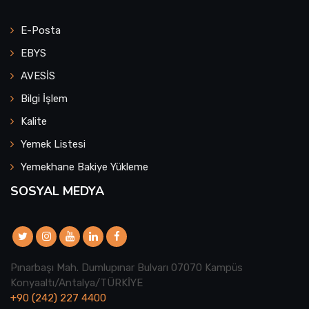
E-Posta
EBYS
AVESİS
Bilgi İşlem
Kalite
Yemek Listesi
Yemekhane Bakiye Yükleme
SOSYAL MEDYA
Pınarbaşı Mah. Dumlupınar Bulvarı 07070 Kampüs
Konyaaltı/Antalya/TÜRKİYE
+90 (242) 227 4400