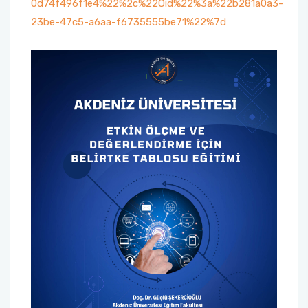
0d74f496f1e4%22%2c%22Oid%22%3a%22b281a0a3-
23be-47c5-a6aa-f6735555be71%22%7d