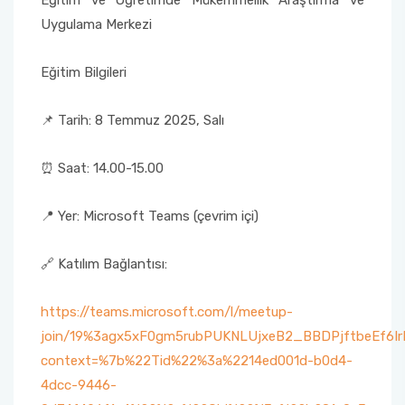
Eğitim ve Öğretimde Mükemmellik Araştırma ve
Uygulama Merkezi
Sağlık Bilimleri Fakültesi
Eğitim Bilgileri
Serik İşletme Fakültesi
📌 Tarih: 8 Temmuz 2025, Salı
Spor Bilimleri Fakültesi
⏰ Saat: 14.00-15.00
Su Ürünleri Fakültesi
📍 Yer: Microsoft Teams (çevrim içi)
Tıp Fakültesi
🔗 Katılım Bağlantısı:
Turizm Fakültesi
https://teams.microsoft.com/l/meetup-
Uygulamalı Bilimler Fakültesi
join/19%3agx5xF0gm5rubPUKNLUjxeB2_BBDPjftbeEf6Ir
context=%7b%22Tid%22%3a%2214ed001d-b0d4-
Ziraat Fakültesi
4dcc-9446-