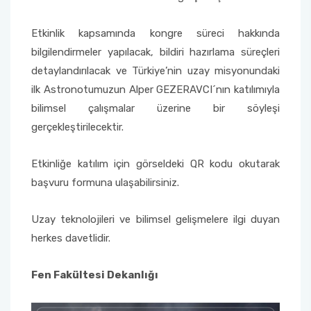
Yönetim Sistemi)
Online Sağlık Hizmetleri Randevu Sistemi
2022-2026 Stratejik Planı
İlahiyat Fakültesi
Sağlık Hizmetleri MYO
Yapı İşleri ve Teknik Daire Başkanlığı
Mezun Bilgi Sistemi
Etkinlik kapsamında kongre süreci hakkında
Dış Kaynaklı Proje Takip Sistemi
bilgilendirmeler yapılacak, bildiri hazırlama süreçleri
Faaliyet Raporları
İletişim Fakültesi
Serik Gülsün Süleyman Süral MYO
Uluslararası İlişkiler Ofisi
Sıkça Sorulan Sorular
detaylandırılacak ve Türkiye’nin uzay misyonundaki
AB Projeleri
ilk Astronotumuzun Alper GEZERAVCI´nın katılımıyla
Akademik Tören
Kemer Denizcilik Fakültesi
Sosyal Bilimler MYO
bilimsel çalışmalar üzerine bir söyleşi
TÜBİTAK Projeleri
gerçekleştirilecektir.
Kumluca Sağlık Bilimleri Fakültesi
Teknik Bilimler MYO
Web of Science
Etkinliğe katılım için görseldeki QR kodu okutarak
Manavgat Sosyal ve Beşeri Bilimler Fakültesi
SciVal
başvuru formuna ulaşabilirsiniz.
Manavgat Turizm Fakültesi
Uzay teknolojileri ve bilimsel gelişmelere ilgi duyan
Manavgat Yabancı Diller Fakültesi
herkes davetlidir.
Mimarlık Fakültesi
Fen Fakültesi Dekanlığı
Mühendislik Fakültesi