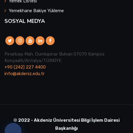
Yemek Listesi
Yemekhane Bakiye Yükleme
SOSYAL MEDYA
Pınarbaşı Mah. Dumlupınar Bulvarı 07070 Kampüs
Konyaaltı/Antalya/TÜRKİYE
+90 (242) 227 4400
info@akdeniz.edu.tr
© 2022 - Akdeniz Üniversitesi Bilgi İşlem Dairesi
Başkanlığı