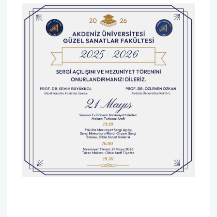
Sağlık Bilimleri Fakültesi
Serik İşletme Fakültesi
Spor Bilimleri Fakültesi
Su Ürünleri Fakültesi
Tıp Fakültesi
Turizm Fakültesi
Uygulamalı Bilimler Fakültesi
Ziraat Fakültesi