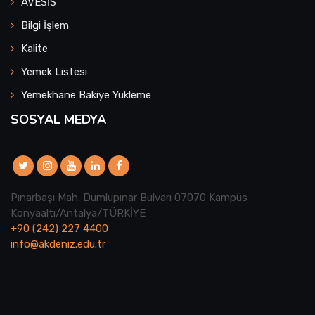
AVESİS
Bilgi İşlem
Kalite
Yemek Listesi
Yemekhane Bakiye Yükleme
SOSYAL MEDYA
Pınarbaşı Mah. Dumlupınar Bulvarı 07070 Kampüs
Konyaaltı/Antalya/TÜRKİYE
+90 (242) 227 4400
info@akdeniz.edu.tr