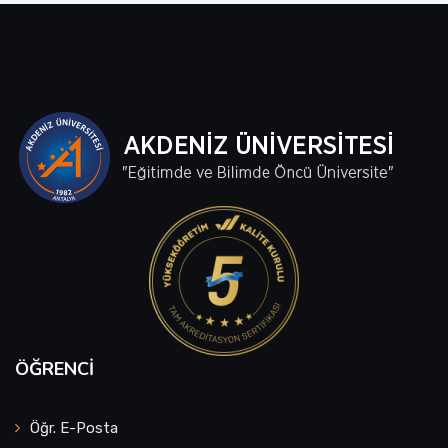
Sağlık Bilimleri Fakültesi
Serik İşletme Fakültesi
Spor Bilimleri Fakültesi
Su Ürünleri Fakültesi
Tıp Fakültesi
Turizm Fakültesi
Uygulamalı Bilimler Fakültesi
ÖĞRENCI
Ziraat Fakültesi
Öğr. E-Posta