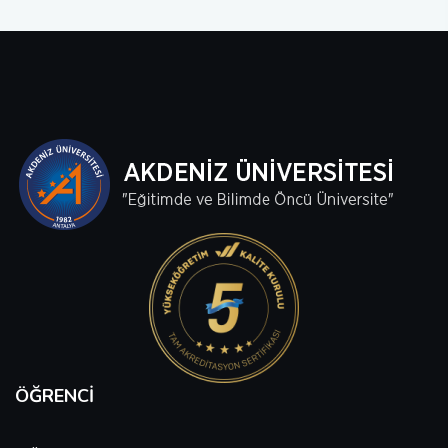
Sağlık Bilimleri Fakültesi
Serik İşletme Fakültesi
Spor Bilimleri Fakültesi
Su Ürünleri Fakültesi
Tıp Fakültesi
Turizm Fakültesi
Uygulamalı Bilimler Fakültesi
ÖĞRENCI
Ziraat Fakültesi