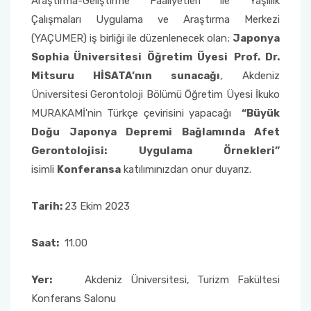
Araştırma-Geliştirme Faaliyetleri ile Yaşlılık
Yönetim Sistemi)
Online Sağlık Hizmetleri Randevu Sistemi
Çalışmaları Uygulama ve Araştırma Merkezi
2022-2026 Stratejik Planı
İlahiyat Fakültesi
Sağlık Hizmetleri MYO
Yapı İşleri ve Teknik Daire Başkanlığı
Mezun Bilgi Sistemi
(YAÇUMER) iş birliği ile düzenlenecek olan;
Japonya
Dış Kaynaklı Proje Takip Sistemi
Sophia Üniversitesi Öğretim Üyesi
Prof. Dr.
Faaliyet Raporları
İletişim Fakültesi
Serik Gülsün Süleyman Süral MYO
Uluslararası İlişkiler Ofisi
Sıkça Sorulan Sorular
AB Projeleri
Mitsuru HİSATA’nın sunacağı
, Akdeniz
Üniversitesi Gerontoloji Bölümü Öğretim Üyesi İkuko
Akademik Tören
Kemer Denizcilik Fakültesi
Sosyal Bilimler MYO
TÜBİTAK Projeleri
MURAKAMİ'nin Türkçe çevirisini yapacağı
“Büyük
Kumluca Sağlık Bilimleri Fakültesi
Teknik Bilimler MYO
Doğu Japonya Depremi Bağlamında Afet
Web of Science
Gerontolojisi: Uygulama Örnekleri”
Manavgat Sosyal ve Beşeri Bilimler Fakültesi
isimli
Konferansa
katılımınızdan onur duyarız.
SciVal
Manavgat Turizm Fakültesi
Tarih:
23 Ekim 2023
Manavgat Yabancı Diller Fakültesi
Saat:
11.00
Mimarlık Fakültesi
Yer:
Akdeniz Üniversitesi, Turizm Fakültesi
Konferans Salonu
Mühendislik Fakültesi