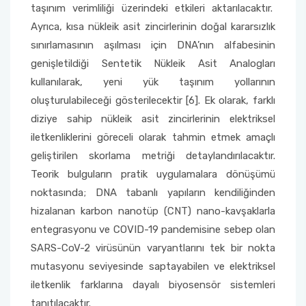
taşınım verimliliği üzerindeki etkileri aktarılacaktır.
Ayrıca, kısa nükleik asit zincirlerinin doğal kararsızlık
sınırlamasının aşılması için DNA’nın alfabesinin
genişletildiği Sentetik Nükleik Asit Analogları
kullanılarak, yeni yük taşınım yollarının
oluşturulabileceği gösterilecektir [6]. Ek olarak, farklı
diziye sahip nükleik asit zincirlerinin elektriksel
iletkenliklerini göreceli olarak tahmin etmek amaçlı
geliştirilen skorlama metriği detaylandırılacaktır.
Teorik bulguların pratik uygulamalara dönüşümü
noktasında; DNA tabanlı yapıların kendiliğinden
hizalanan karbon nanotüp (CNT) nano-kavşaklarla
entegrasyonu ve COVID-19 pandemisine sebep olan
SARS-CoV-2 virüsünün varyantlarını tek bir nokta
mutasyonu seviyesinde saptayabilen ve elektriksel
iletkenlik farklarına dayalı biyosensör sistemleri
tanıtılacaktır.