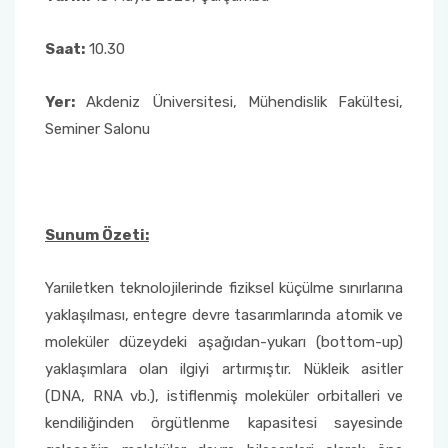
Sağlık Bilimleri Fakültesi
Saat:
10.30
Serik İşletme Fakültesi
Yer:
Akdeniz Üniversitesi, Mühendislik Fakültesi,
Seminer Salonu
Spor Bilimleri Fakültesi
Su Ürünleri Fakültesi
Sunum Özeti:
Tıp Fakültesi
Yarıiletken teknolojilerinde fiziksel küçülme sınırlarına
Turizm Fakültesi
yaklaşılması, entegre devre tasarımlarında atomik ve
moleküler düzeydeki aşağıdan-yukarı (bottom-up)
Uygulamalı Bilimler Fakültesi
yaklaşımlara olan ilgiyi artırmıştır. Nükleik asitler
(DNA, RNA vb.), istiflenmiş moleküler orbitalleri ve
Ziraat Fakültesi
kendiliğinden örgütlenme kapasitesi sayesinde