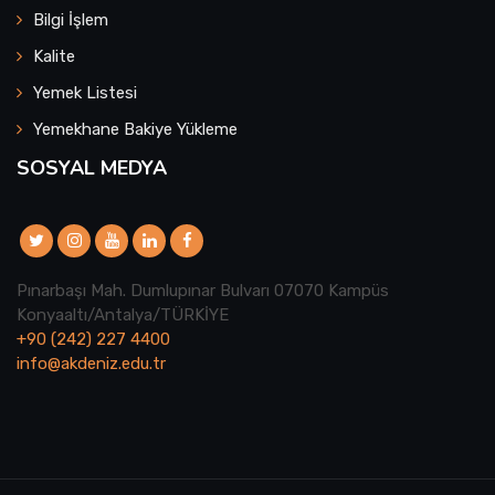
Bilgi İşlem
Kalite
Yemek Listesi
Yemekhane Bakiye Yükleme
SOSYAL MEDYA
Pınarbaşı Mah. Dumlupınar Bulvarı 07070 Kampüs
Konyaaltı/Antalya/TÜRKİYE
+90 (242) 227 4400
info@akdeniz.edu.tr