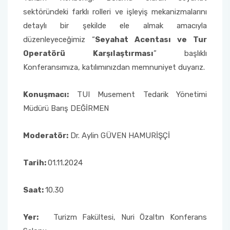
Yönetim Sistemi)
Online Sağlık Hizmetleri Randevu Sistemi
sektöründeki farklı rolleri ve işleyiş mekanizmalarını
2022-2026 Stratejik Planı
İlahiyat Fakültesi
Sağlık Hizmetleri MYO
Yapı İşleri ve Teknik Daire Başkanlığı
Mezun Bilgi Sistemi
detaylı bir şekilde ele almak amacıyla
Dış Kaynaklı Proje Takip Sistemi
düzenleyeceğimiz “
Seyahat Acentası ve Tur
Faaliyet Raporları
İletişim Fakültesi
Serik Gülsün Süleyman Süral MYO
Uluslararası İlişkiler Ofisi
Sıkça Sorulan Sorular
Operatörü Karşılaştırması
” başlıklı
AB Projeleri
Konferansımıza, katılımınızdan memnuniyet duyarız.
Akademik Tören
Kemer Denizcilik Fakültesi
Sosyal Bilimler MYO
TÜBİTAK Projeleri
Konuşmacı:
TUI Musement Tedarik Yönetimi
Kumluca Sağlık Bilimleri Fakültesi
Teknik Bilimler MYO
Web of Science
Müdürü Barış DEĞİRMEN
Manavgat Sosyal ve Beşeri Bilimler Fakültesi
SciVal
Moderatör:
Dr. Aylin GÜVEN HAMURİŞÇİ
Manavgat Turizm Fakültesi
Tarih:
01.11.2024
Manavgat Yabancı Diller Fakültesi
Saat:
10.30
Mimarlık Fakültesi
Yer:
Turizm Fakültesi, Nuri Özaltın Konferans
Mühendislik Fakültesi