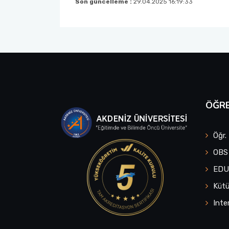
Son güncelleme :
29.04.2025 16:19:33
ÖĞRE
Öğr.
OBS
ED
Küt
Inte