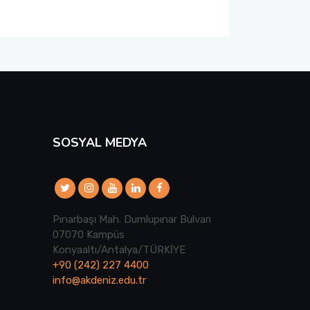
SOSYAL MEDYA
Pınarbaşı Mah. Dumlupınar Bulvarı
07070 Kampüs
Konyaaltı/Antalya/TÜRKİYE
+90 (242) 227 4400
info@akdeniz.edu.tr