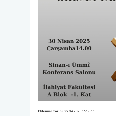
Sağlık Bilimleri Fakültesi
Serik İşletme Fakültesi
Spor Bilimleri Fakültesi
Su Ürünleri Fakültesi
Tıp Fakültesi
Turizm Fakültesi
Uygulamalı Bilimler Fakültesi
Ziraat Fakültesi
Eklenme tarihi :
29.04.2025 16:19:33