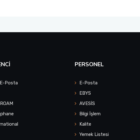
NCI
PERSONEL
 E-Posta
E-Posta
EBYS
UROAM
AVESİS
üphane
Bilgi İşlem
rnational
Kalite
Yemek Listesi