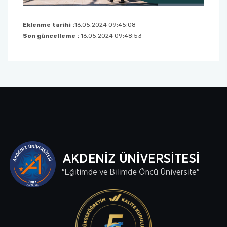
Sağlık Bilimleri Fakültesi
Eklenme tarihi :
16.05.2024 09:45:08
Son güncelleme :
16.05.2024 09:48:53
Serik İşletme Fakültesi
Spor Bilimleri Fakültesi
Su Ürünleri Fakültesi
Tıp Fakültesi
Turizm Fakültesi
Uygulamalı Bilimler Fakültesi
Ziraat Fakültesi