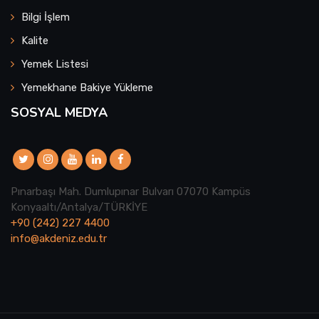
Bilgi İşlem
Kalite
Yemek Listesi
Yemekhane Bakiye Yükleme
SOSYAL MEDYA
Pınarbaşı Mah. Dumlupınar Bulvarı 07070 Kampüs
Konyaaltı/Antalya/TÜRKİYE
+90 (242) 227 4400
info@akdeniz.edu.tr