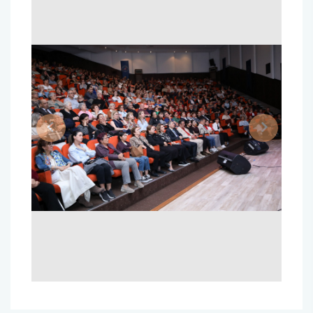
Sağlık Bilimleri Fakültesi
Serik İşletme Fakültesi
Spor Bilimleri Fakültesi
Previous
Next
Su Ürünleri Fakültesi
Tıp Fakültesi
Turizm Fakültesi
Uygulamalı Bilimler Fakültesi
Ziraat Fakültesi