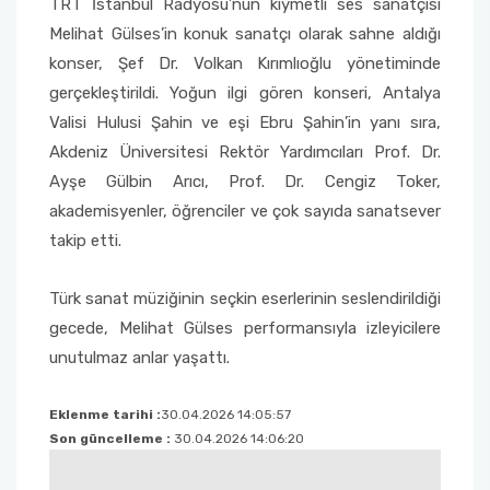
TRT İstanbul Radyosu’nun kıymetli ses sanatçısı
Yönetim Sistemi)
Online Sağlık Hizmetleri Randevu Sistemi
Melihat Gülses’in konuk sanatçı olarak sahne aldığı
2022-2026 Stratejik Planı
İlahiyat Fakültesi
Sağlık Hizmetleri MYO
Yapı İşleri ve Teknik Daire Başkanlığı
Mezun Bilgi Sistemi
Dış Kaynaklı Proje Takip Sistemi
konser, Şef Dr. Volkan Kırımlıoğlu yönetiminde
gerçekleştirildi. Yoğun ilgi gören konseri, Antalya
Faaliyet Raporları
İletişim Fakültesi
Serik Gülsün Süleyman Süral MYO
Uluslararası İlişkiler Ofisi
Sıkça Sorulan Sorular
AB Projeleri
Valisi Hulusi Şahin ve eşi Ebru Şahin’in yanı sıra,
Akademik Tören
Kemer Denizcilik Fakültesi
Sosyal Bilimler MYO
Akdeniz Üniversitesi Rektör Yardımcıları Prof. Dr.
TÜBİTAK Projeleri
Ayşe Gülbin Arıcı, Prof. Dr. Cengiz Toker,
Kumluca Sağlık Bilimleri Fakültesi
Teknik Bilimler MYO
akademisyenler, öğrenciler ve çok sayıda sanatsever
Web of Science
takip etti.
Manavgat Sosyal ve Beşeri Bilimler Fakültesi
SciVal
Türk sanat müziğinin seçkin eserlerinin seslendirildiği
Manavgat Turizm Fakültesi
gecede, Melihat Gülses performansıyla izleyicilere
unutulmaz anlar yaşattı.
Manavgat Yabancı Diller Fakültesi
Eklenme tarihi :
30.04.2026 14:05:57
Mimarlık Fakültesi
Son güncelleme :
30.04.2026 14:06:20
Mühendislik Fakültesi