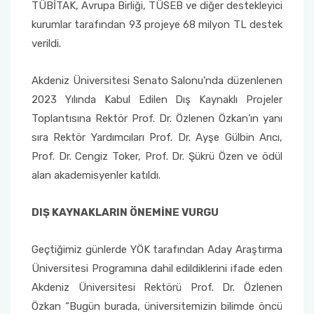
Yönetim Sistemi)
TÜBİTAK, Avrupa Birliği, TÜSEB ve diğer destekleyici
Online Sağlık Hizmetleri Randevu Sistemi
kurumlar tarafından 93 projeye 68 milyon TL destek
2022-2026 Stratejik Planı
İlahiyat Fakültesi
Sağlık Hizmetleri MYO
Yapı İşleri ve Teknik Daire Başkanlığı
Mezun Bilgi Sistemi
Dış Kaynaklı Proje Takip Sistemi
verildi.
Faaliyet Raporları
İletişim Fakültesi
Serik Gülsün Süleyman Süral MYO
Uluslararası İlişkiler Ofisi
Sıkça Sorulan Sorular
AB Projeleri
Akdeniz Üniversitesi Senato Salonu’nda düzenlenen
Akademik Tören
Kemer Denizcilik Fakültesi
Sosyal Bilimler MYO
2023 Yılında Kabul Edilen Dış Kaynaklı Projeler
TÜBİTAK Projeleri
Toplantısına Rektör Prof. Dr. Özlenen Özkan’ın yanı
Kumluca Sağlık Bilimleri Fakültesi
Teknik Bilimler MYO
sıra Rektör Yardımcıları Prof. Dr. Ayşe Gülbin Arıcı,
Web of Science
Prof. Dr. Cengiz Toker, Prof. Dr. Şükrü Özen ve ödül
Manavgat Sosyal ve Beşeri Bilimler Fakültesi
alan akademisyenler katıldı.
SciVal
Manavgat Turizm Fakültesi
DIŞ KAYNAKLARIN ÖNEMİNE VURGU
Manavgat Yabancı Diller Fakültesi
Geçtiğimiz günlerde YÖK tarafından Aday Araştırma
Üniversitesi Programına dahil edildiklerini ifade eden
Mimarlık Fakültesi
Akdeniz Üniversitesi Rektörü Prof. Dr. Özlenen
Özkan “Bugün burada, üniversitemizin bilimde öncü
Mühendislik Fakültesi