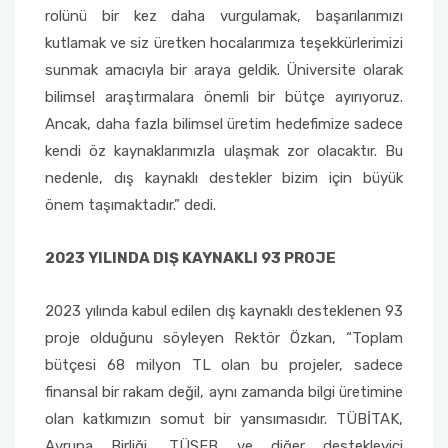
rolünü bir kez daha vurgulamak, başarılarımızı
kutlamak ve siz üretken hocalarımıza teşekkürlerimizi
Sağlık Bilimleri Fakültesi
sunmak amacıyla bir araya geldik. Üniversite olarak
bilimsel araştırmalara önemli bir bütçe ayırıyoruz.
Serik İşletme Fakültesi
Ancak, daha fazla bilimsel üretim hedefimize sadece
Spor Bilimleri Fakültesi
kendi öz kaynaklarımızla ulaşmak zor olacaktır. Bu
nedenle, dış kaynaklı destekler bizim için büyük
Su Ürünleri Fakültesi
önem taşımaktadır.” dedi.
Tıp Fakültesi
2023 YILINDA DIŞ KAYNAKLI 93 PROJE
Turizm Fakültesi
2023 yılında kabul edilen dış kaynaklı desteklenen 93
proje olduğunu söyleyen Rektör Özkan, “Toplam
Uygulamalı Bilimler Fakültesi
bütçesi 68 milyon TL olan bu projeler, sadece
finansal bir rakam değil, aynı zamanda bilgi üretimine
Ziraat Fakültesi
olan katkımızın somut bir yansımasıdır. TÜBİTAK,
Avrupa Birliği, TÜSEB ve diğer destekleyici