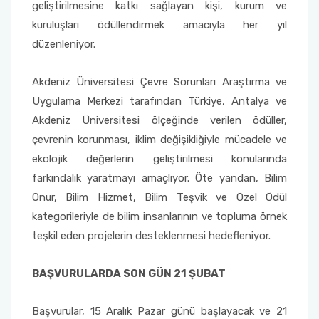
Yönetim Sistemi)
geliştirilmesine katkı sağlayan kişi, kurum ve
Online Sağlık Hizmetleri Randevu Sistemi
kuruluşları ödüllendirmek amacıyla her yıl
2022-2026 Stratejik Planı
İlahiyat Fakültesi
Sağlık Hizmetleri MYO
Yapı İşleri ve Teknik Daire Başkanlığı
Mezun Bilgi Sistemi
Dış Kaynaklı Proje Takip Sistemi
düzenleniyor.
Faaliyet Raporları
İletişim Fakültesi
Serik Gülsün Süleyman Süral MYO
Uluslararası İlişkiler Ofisi
Sıkça Sorulan Sorular
AB Projeleri
Akdeniz Üniversitesi Çevre Sorunları Araştırma ve
Akademik Tören
Kemer Denizcilik Fakültesi
Sosyal Bilimler MYO
Uygulama Merkezi tarafından Türkiye, Antalya ve
TÜBİTAK Projeleri
Akdeniz Üniversitesi ölçeğinde verilen ödüller,
Kumluca Sağlık Bilimleri Fakültesi
Teknik Bilimler MYO
çevrenin korunması, iklim değişikliğiyle mücadele ve
Web of Science
ekolojik değerlerin geliştirilmesi konularında
Manavgat Sosyal ve Beşeri Bilimler Fakültesi
farkındalık yaratmayı amaçlıyor. Öte yandan, Bilim
SciVal
Onur, Bilim Hizmet, Bilim Teşvik ve Özel Ödül
Manavgat Turizm Fakültesi
kategorileriyle de bilim insanlarının ve topluma örnek
teşkil eden projelerin desteklenmesi hedefleniyor.
Manavgat Yabancı Diller Fakültesi
BAŞVURULARDA SON GÜN 21 ŞUBAT
Mimarlık Fakültesi
Başvurular, 15 Aralık Pazar günü başlayacak ve 21
Mühendislik Fakültesi