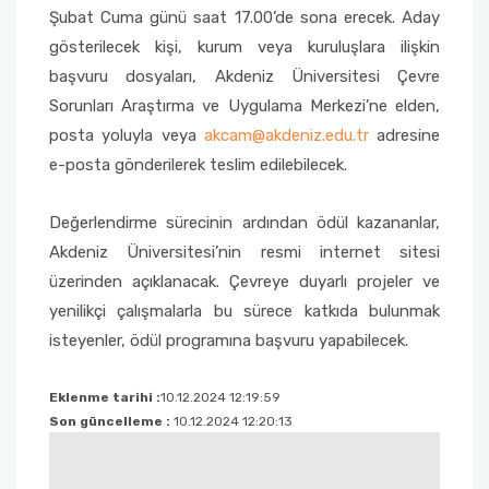
Şubat Cuma günü saat 17.00’de sona erecek. Aday
gösterilecek kişi, kurum veya kuruluşlara ilişkin
Sağlık Bilimleri Fakültesi
başvuru dosyaları, Akdeniz Üniversitesi Çevre
Sorunları Araştırma ve Uygulama Merkezi’ne elden,
Serik İşletme Fakültesi
posta yoluyla veya
akcam@akdeniz.edu.tr
adresine
Spor Bilimleri Fakültesi
e-posta gönderilerek teslim edilebilecek.
Su Ürünleri Fakültesi
Değerlendirme sürecinin ardından ödül kazananlar,
Akdeniz Üniversitesi’nin resmi internet sitesi
Tıp Fakültesi
üzerinden açıklanacak. Çevreye duyarlı projeler ve
yenilikçi çalışmalarla bu sürece katkıda bulunmak
Turizm Fakültesi
isteyenler, ödül programına başvuru yapabilecek.
Uygulamalı Bilimler Fakültesi
Eklenme tarihi :
10.12.2024 12:19:59
Son güncelleme :
10.12.2024 12:20:13
Ziraat Fakültesi