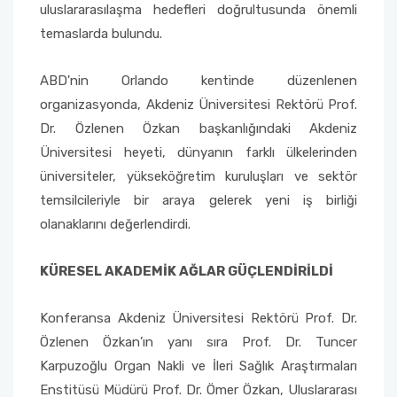
Yönetim Sistemi)
Online Sağlık Hizmetleri Randevu Sistemi
uluslararasılaşma hedefleri doğrultusunda önemli
2022-2026 Stratejik Planı
İlahiyat Fakültesi
Sağlık Hizmetleri MYO
Yapı İşleri ve Teknik Daire Başkanlığı
Mezun Bilgi Sistemi
temaslarda bulundu.
Dış Kaynaklı Proje Takip Sistemi
Faaliyet Raporları
İletişim Fakültesi
Serik Gülsün Süleyman Süral MYO
Uluslararası İlişkiler Ofisi
Sıkça Sorulan Sorular
ABD'nin Orlando kentinde düzenlenen
AB Projeleri
organizasyonda, Akdeniz Üniversitesi Rektörü Prof.
Akademik Tören
Kemer Denizcilik Fakültesi
Sosyal Bilimler MYO
Dr. Özlenen Özkan başkanlığındaki Akdeniz
TÜBİTAK Projeleri
Üniversitesi heyeti, dünyanın farklı ülkelerinden
Kumluca Sağlık Bilimleri Fakültesi
Teknik Bilimler MYO
üniversiteler, yükseköğretim kuruluşları ve sektör
Web of Science
temsilcileriyle bir araya gelerek yeni iş birliği
Manavgat Sosyal ve Beşeri Bilimler Fakültesi
olanaklarını değerlendirdi.
SciVal
Manavgat Turizm Fakültesi
KÜRESEL AKADEMİK AĞLAR GÜÇLENDİRİLDİ
Manavgat Yabancı Diller Fakültesi
Konferansa Akdeniz Üniversitesi Rektörü Prof. Dr.
Özlenen Özkan’ın yanı sıra Prof. Dr. Tuncer
Mimarlık Fakültesi
Karpuzoğlu Organ Nakli ve İleri Sağlık Araştırmaları
Enstitüsü Müdürü Prof. Dr. Ömer Özkan, Uluslararası
Mühendislik Fakültesi