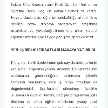
İlişkiler Ofisi Koordinatörü Prof. Dr. İrfan Turhan ve
Öğretim Üyesi Doç. Dr. Rabia Bayındır da katıldı.
Sağlık Bilimleri Fakültesi
Heyet, uluslararası öğrenci hareketliliği, akademik iş
Serik İşletme Fakültesi
birlikleri, ortak diploma programları, araştırma
ortaklıkları ve yükseköğretimde öne çıkan küresel
Spor Bilimleri Fakültesi
eğilimler üzerine çok sayıda görüşme gerçekleştirdi.
Su Ürünleri Fakültesi
YENİ İŞ BİRLİĞİ FIRSATLARI MASAYA YATIRILDI
Tıp Fakültesi
Dünyanın farklı ülkelerinden çok sayıda üniversitenin
yer aldığı organizasyonda Akdeniz Üniversitesi’nin
Turizm Fakültesi
uluslararası görünürlüğünü artırmaya yönelik
temaslar kurulurken, yeni iş birliği fırsatları da
Uygulamalı Bilimler Fakültesi
değerlendirildi. Konferans süresince özellikle
uluslararası öğrenci temini, değişim programları, çift
Ziraat Fakültesi
diploma ve ortak eğitim modelleri, yapay zekâ