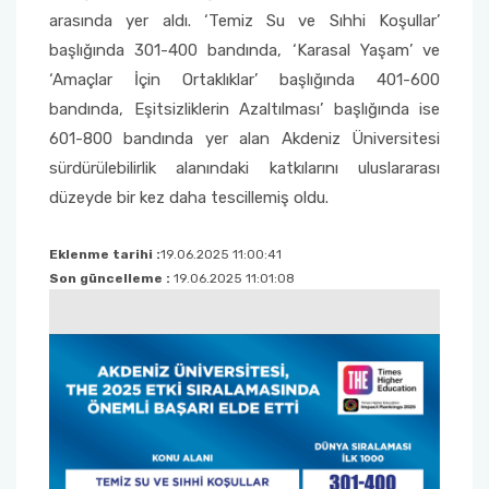
arasında yer aldı. ‘Temiz Su ve Sıhhi Koşullar’
başlığında 301-400 bandında, ‘Karasal Yaşam’ ve
Sağlık Bilimleri Fakültesi
‘Amaçlar İçin Ortaklıklar’ başlığında 401-600
Serik İşletme Fakültesi
bandında, Eşitsizliklerin Azaltılması’ başlığında ise
601-800 bandında yer alan Akdeniz Üniversitesi
Spor Bilimleri Fakültesi
sürdürülebilirlik alanındaki katkılarını uluslararası
düzeyde bir kez daha tescillemiş oldu.
Su Ürünleri Fakültesi
Eklenme tarihi :
19.06.2025 11:00:41
Tıp Fakültesi
Son güncelleme :
19.06.2025 11:01:08
Turizm Fakültesi
Uygulamalı Bilimler Fakültesi
Ziraat Fakültesi