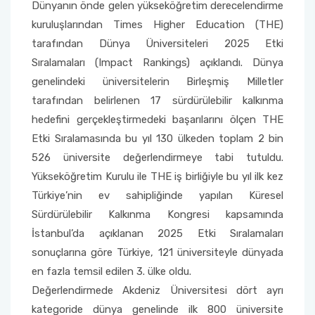
Yönetim Sistemi)
Dünyanın önde gelen yükseköğretim derecelendirme
Online Sağlık Hizmetleri Randevu Sistemi
kuruluşlarından Times Higher Education (THE)
2022-2026 Stratejik Planı
İlahiyat Fakültesi
Sağlık Hizmetleri MYO
Yapı İşleri ve Teknik Daire Başkanlığı
Mezun Bilgi Sistemi
Dış Kaynaklı Proje Takip Sistemi
tarafından Dünya Üniversiteleri 2025 Etki
Faaliyet Raporları
İletişim Fakültesi
Serik Gülsün Süleyman Süral MYO
Uluslararası İlişkiler Ofisi
Sıkça Sorulan Sorular
Sıralamaları (Impact Rankings) açıklandı. Dünya
AB Projeleri
genelindeki üniversitelerin Birleşmiş Milletler
Akademik Tören
Kemer Denizcilik Fakültesi
Sosyal Bilimler MYO
tarafından belirlenen 17 sürdürülebilir kalkınma
TÜBİTAK Projeleri
hedefini gerçekleştirmedeki başarılarını ölçen THE
Kumluca Sağlık Bilimleri Fakültesi
Teknik Bilimler MYO
Etki Sıralamasında bu yıl 130 ülkeden toplam 2 bin
Web of Science
526 üniversite değerlendirmeye tabi tutuldu.
Manavgat Sosyal ve Beşeri Bilimler Fakültesi
Yükseköğretim Kurulu ile THE iş birliğiyle bu yıl ilk kez
SciVal
Türkiye’nin ev sahipliğinde yapılan Küresel
Manavgat Turizm Fakültesi
Sürdürülebilir Kalkınma Kongresi kapsamında
İstanbul’da açıklanan 2025 Etki Sıralamaları
Manavgat Yabancı Diller Fakültesi
sonuçlarına göre Türkiye, 121 üniversiteyle dünyada
en fazla temsil edilen 3. ülke oldu.
Mimarlık Fakültesi
Değerlendirmede Akdeniz Üniversitesi dört ayrı
kategoride dünya genelinde ilk 800 üniversite
Mühendislik Fakültesi