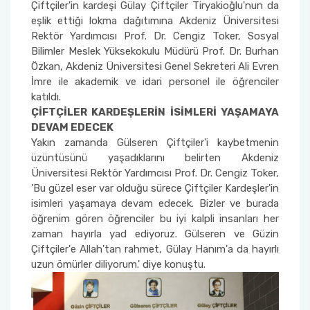
Yönetim Sistemi)
Çiftçiler'in kardeşi Gülay Çiftçiler Tiryakioğlu'nun da
Online Sağlık Hizmetleri Randevu Sistemi
eşlik ettiği lokma dağıtımına Akdeniz Üniversitesi
2022-2026 Stratejik Planı
İlahiyat Fakültesi
Sağlık Hizmetleri MYO
Yapı İşleri ve Teknik Daire Başkanlığı
Mezun Bilgi Sistemi
Rektör Yardımcısı Prof. Dr. Cengiz Toker, Sosyal
Dış Kaynaklı Proje Takip Sistemi
Bilimler Meslek Yüksekokulu Müdürü Prof. Dr. Burhan
Faaliyet Raporları
İletişim Fakültesi
Serik Gülsün Süleyman Süral MYO
Uluslararası İlişkiler Ofisi
Sıkça Sorulan Sorular
Özkan, Akdeniz Üniversitesi Genel Sekreteri Ali Evren
AB Projeleri
İmre ile akademik ve idari personel ile öğrenciler
Akademik Tören
Kemer Denizcilik Fakültesi
Sosyal Bilimler MYO
katıldı.
TÜBİTAK Projeleri
ÇİFTÇİLER KARDEŞLERİN İSİMLERİ YAŞAMAYA
DEVAM EDECEK
Kumluca Sağlık Bilimleri Fakültesi
Teknik Bilimler MYO
Yakın zamanda Gülseren Çiftçiler'i kaybetmenin
Web of Science
üzüntüsünü yaşadıklarını belirten Akdeniz
Manavgat Sosyal ve Beşeri Bilimler Fakültesi
Üniversitesi Rektör Yardımcısı Prof. Dr. Cengiz Toker,
SciVal
'Bu güzel eser var olduğu sürece Çiftçiler Kardeşler'in
Manavgat Turizm Fakültesi
isimleri yaşamaya devam edecek. Bizler ve burada
öğrenim gören öğrenciler bu iyi kalpli insanları her
zaman hayırla yad ediyoruz. Gülseren ve Güzin
Manavgat Yabancı Diller Fakültesi
Çiftçiler'e Allah'tan rahmet, Gülay Hanım'a da hayırlı
uzun ömürler diliyorum.' diye konuştu.
Mimarlık Fakültesi
Mühendislik Fakültesi