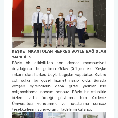
Sağlık Bilimleri Fakültesi
Serik İşletme Fakültesi
Spor Bilimleri Fakültesi
KEŞKE İMKANI OLAN HERKES BÖYLE BAĞIŞLAR
Su Ürünleri Fakültesi
YAPABİLSE
Böyle bir etkinlikten son derece memnuniyet
Tıp Fakültesi
duyduğunu dile getiren Gülay Çiftçiler ise 'Keşke
imkanı olan herkes böyle bağışlar yapabilse. Bizlere
Turizm Fakültesi
çok şükür bu güzel hizmet nasip oldu. Burada
yetişen öğrencilerin daha güzel yarınlar için
çalışacaklarına inancım sonsuz. Böyle bir etkinlikle
Uygulamalı Bilimler Fakültesi
bizlere vefa örneği gösteren tüm Akdeniz
Üniversitesi yönetimine ve hocalarıma sonsuz
Ziraat Fakültesi
teşekkürlerimi sunuyorum.' ifadelerini kullandı.