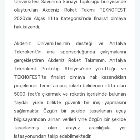
Üniversitesi Savunma Sanayi Topluluğu bünyesinde
Yönetim Sistemi)
Online Sağlık Hizmetleri Randevu Sistemi
oluşturulan Akdeniz Roket Takımı TEKNOFEST
2022-2026 Stratejik Planı
İlahiyat Fakültesi
Sağlık Hizmetleri MYO
Yapı İşleri ve Teknik Daire Başkanlığı
Mezun Bilgi Sistemi
Dış Kaynaklı Proje Takip Sistemi
2020'de Alçak İrtifa Kategorisi'nde finalist olmaya
hak kazandı.
Faaliyet Raporları
İletişim Fakültesi
Serik Gülsün Süleyman Süral MYO
Uluslararası İlişkiler Ofisi
Sıkça Sorulan Sorular
AB Projeleri
Akademik Tören
Kemer Denizcilik Fakültesi
Sosyal Bilimler MYO
Akdeniz Üniversitesi'nin desteği ve Antalya
TÜBİTAK Projeleri
Teknokent'in ana sponsorluğunda çalışmalarını
Kumluca Sağlık Bilimleri Fakültesi
Teknik Bilimler MYO
gerçekleştiren Akdeniz Roket Takımının, Antalya
Web of Science
Teknokent Prototip Atölyesi'nde yürüttüğü ve
Manavgat Sosyal ve Beşeri Bilimler Fakültesi
TEKNOFEST'te finalist olmaya hak kazandıkları
SciVal
projelerinin temel amacı; roketi belirlenen irtifa olan
Manavgat Turizm Fakültesi
5000 feet'e çıkarmak ve roketin içerisinde bulunan
faydalı yükle birlikte güvenli bir iniş yapmasını
Manavgat Yabancı Diller Fakültesi
sağlamaktır. Özgün bir şekilde tasarlanan uçuş
bilgisayarından alınan verileri yine özgün bir şekilde
Mimarlık Fakültesi
tasarlanmış olan arayüz aracılığıyla yer
istasyonundan takip edebilmektedir.
Mühendislik Fakültesi