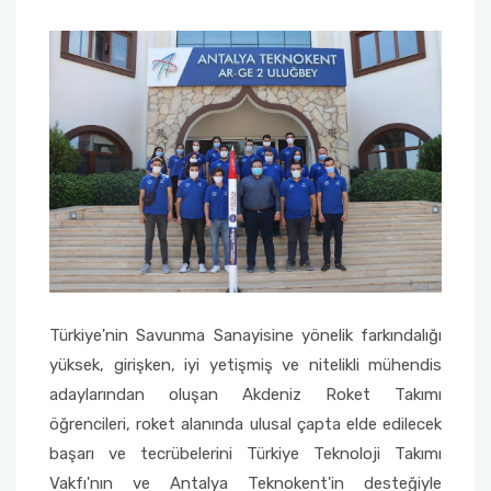
Sağlık Bilimleri Fakültesi
Serik İşletme Fakültesi
Spor Bilimleri Fakültesi
Su Ürünleri Fakültesi
Tıp Fakültesi
Turizm Fakültesi
Türkiye'nin Savunma Sanayisine yönelik farkındalığı
yüksek, girişken, iyi yetişmiş ve nitelikli mühendis
Uygulamalı Bilimler Fakültesi
adaylarından oluşan Akdeniz Roket Takımı
öğrencileri, roket alanında ulusal çapta elde edilecek
Ziraat Fakültesi
başarı ve tecrübelerini Türkiye Teknoloji Takımı
Vakfı'nın ve Antalya Teknokent'in desteğiyle