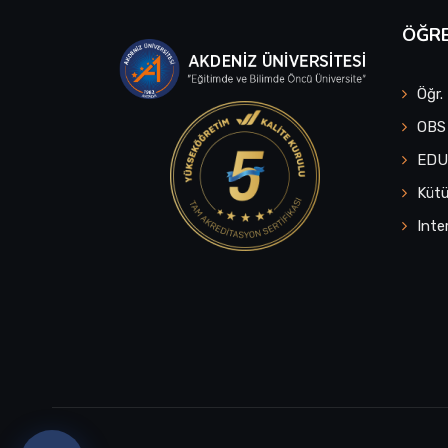
ÖĞRE
Öğr.
OBS
ED
Küt
Inte