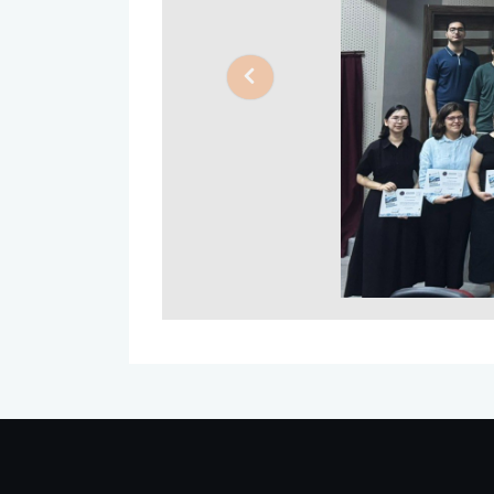
Sağlık Bilimleri Fakültesi
Previous
Serik İşletme Fakültesi
Spor Bilimleri Fakültesi
Su Ürünleri Fakültesi
Tıp Fakültesi
Turizm Fakültesi
Uygulamalı Bilimler Fakültesi
Ziraat Fakültesi