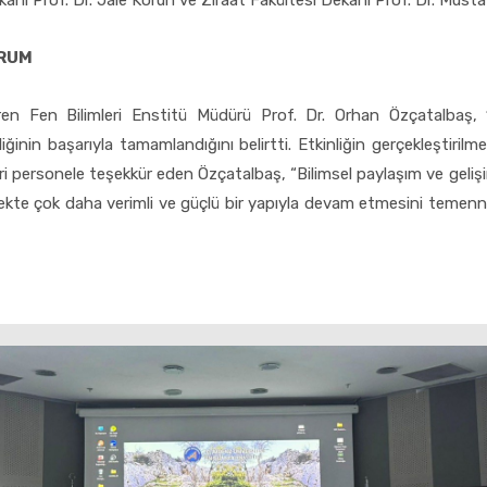
kanı Prof. Dr. Jale Korun ve Ziraat Fakültesi Dekanı Prof. Dr. Musta
ORUM
tiren Fen Bilimleri Enstitü Müdürü Prof. Dr. Orhan Özçatalbaş,
iğinin başarıyla tamamlandığını belirtti. Etkinliğin gerçekleştiri
ri personele teşekkür eden Özçatalbaş, “Bilimsel paylaşım ve geliş
ecekte çok daha verimli ve güçlü bir yapıyla devam etmesini temenni e