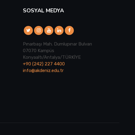
SOSYAL MEDYA
Pınarbaşı Mah. Dumlupınar Bulvarı
07070 Kampüs
Konyaaltı/Antalya/TÜRKİYE
+90 (242) 227 4400
info@akdeniz.edu.tr