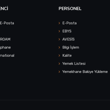
NCI
PERSONEL
 E-Posta
E-Posta
EBYS
UROAM
AVESİS
üphane
Bilgi İşlem
rnational
Kalite
Yemek Listesi
Yemekhane Bakiye Yükleme