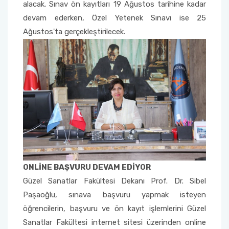
Yönetim Sistemi)
alacak. Sınav ön kayıtları 19 Ağustos tarihine kadar
Online Sağlık Hizmetleri Randevu Sistemi
devam ederken, Özel Yetenek Sınavı ise 25
2022-2026 Stratejik Planı
İlahiyat Fakültesi
Sağlık Hizmetleri MYO
Yapı İşleri ve Teknik Daire Başkanlığı
Mezun Bilgi Sistemi
Dış Kaynaklı Proje Takip Sistemi
Ağustos'ta gerçekleştirilecek.
Faaliyet Raporları
İletişim Fakültesi
Serik Gülsün Süleyman Süral MYO
Uluslararası İlişkiler Ofisi
Sıkça Sorulan Sorular
AB Projeleri
Akademik Tören
Kemer Denizcilik Fakültesi
Sosyal Bilimler MYO
TÜBİTAK Projeleri
Kumluca Sağlık Bilimleri Fakültesi
Teknik Bilimler MYO
Web of Science
Manavgat Sosyal ve Beşeri Bilimler Fakültesi
SciVal
Manavgat Turizm Fakültesi
ONLİNE BAŞVURU DEVAM EDİYOR
Manavgat Yabancı Diller Fakültesi
Güzel Sanatlar Fakültesi Dekanı Prof. Dr. Sibel
Paşaoğlu, sınava başvuru yapmak isteyen
Mimarlık Fakültesi
öğrencilerin, başvuru ve ön kayıt işlemlerini Güzel
Sanatlar Fakültesi internet sitesi üzerinden online
Mühendislik Fakültesi