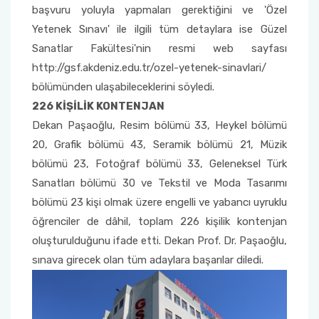
başvuru yoluyla yapmaları gerektiğini ve 'Özel
Yetenek Sınavı' ile ilgili tüm detaylara ise Güzel
Sağlık Bilimleri Fakültesi
Sanatlar Fakültesi'nin resmi web sayfası
http://gsf.akdeniz.edu.tr/ozel-yetenek-sinavlari/
Serik İşletme Fakültesi
bölümünden ulaşabileceklerini söyledi.
Spor Bilimleri Fakültesi
226 KİŞİLİK KONTENJAN
Dekan Paşaoğlu, Resim bölümü 33, Heykel bölümü
Su Ürünleri Fakültesi
20, Grafik bölümü 43, Seramik bölümü 21, Müzik
bölümü 23, Fotoğraf bölümü 33, Geleneksel Türk
Tıp Fakültesi
Sanatları bölümü 30 ve Tekstil ve Moda Tasarımı
bölümü 23 kişi olmak üzere engelli ve yabancı uyruklu
Turizm Fakültesi
öğrenciler de dâhil, toplam 226 kişilik kontenjan
oluşturulduğunu ifade etti. Dekan Prof. Dr. Paşaoğlu,
Uygulamalı Bilimler Fakültesi
sınava girecek olan tüm adaylara başarılar diledi.
Ziraat Fakültesi