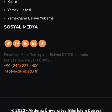
Kalite
Yemek Listesi
Yemekhane Bakiye Yükleme
SOSYAL MEDYA
Pınarbaşı Mah. Dumlupınar Bulvarı 07070 Kampüs
Konyaaltı/Antalya/TÜRKİYE
+90 (242) 227 4400
info@akdeniz.edu.tr
© 2022 - Akdeniz Üniversitesi Bilgi İşlem Dairesi