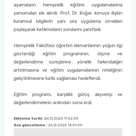
aşamaların hemşirelik eğitimi uygulamalarına
yansımaları ele alındı. Prof. Dr. Koğar, konuya ilişkin
Sağlık Bilimleri Fakültesi
kuramsal bilgilerin yanı sıra uygulama örnekleri
paylaşarak katılımcıların sorularını yanıtladı.
Serik İşletme Fakültesi
Spor Bilimleri Fakültesi
Hemşirelik Fakültesi öğretim elemanlarının yoğun ilgi
gösterdiği eğitim programının, ölçme ve
Su Ürünleri Fakültesi
değerlendirme süreçlerine yönelik farkındalığın
artırılmasına ve eğitim uygulamalarının niteliğinin
Tıp Fakültesi
geliştirilmesine katkı sağlaması hedeflendi.
Turizm Fakültesi
Eğitim programı, karşılıklı görüş alışverişi ve
değerlendirmelerin ardından sona erdi.
Uygulamalı Bilimler Fakültesi
Eklenme tarihi :
26.12.2025 11:52:09
Ziraat Fakültesi
Son güncelleme :
26.12.2025 14:01:59