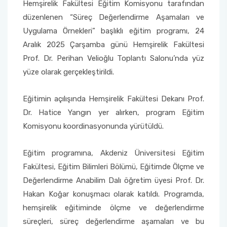
Yönetim Sistemi)
Hemşirelik Fakültesi Eğitim Komisyonu tarafından
Online Sağlık Hizmetleri Randevu Sistemi
düzenlenen “Süreç Değerlendirme Aşamaları ve
2022-2026 Stratejik Planı
İlahiyat Fakültesi
Sağlık Hizmetleri MYO
Yapı İşleri ve Teknik Daire Başkanlığı
Mezun Bilgi Sistemi
Dış Kaynaklı Proje Takip Sistemi
Uygulama Örnekleri” başlıklı eğitim programı, 24
Faaliyet Raporları
İletişim Fakültesi
Serik Gülsün Süleyman Süral MYO
Uluslararası İlişkiler Ofisi
Sıkça Sorulan Sorular
Aralık 2025 Çarşamba günü Hemşirelik Fakültesi
AB Projeleri
Prof. Dr. Perihan Velioğlu Toplantı Salonu’nda yüz
Akademik Tören
Kemer Denizcilik Fakültesi
Sosyal Bilimler MYO
yüze olarak gerçekleştirildi.
TÜBİTAK Projeleri
Kumluca Sağlık Bilimleri Fakültesi
Teknik Bilimler MYO
Eğitimin açılışında Hemşirelik Fakültesi Dekanı Prof.
Web of Science
Dr. Hatice Yangın yer alırken, program Eğitim
Manavgat Sosyal ve Beşeri Bilimler Fakültesi
Komisyonu koordinasyonunda yürütüldü.
SciVal
Manavgat Turizm Fakültesi
Eğitim programına, Akdeniz Üniversitesi Eğitim
Fakültesi, Eğitim Bilimleri Bölümü, Eğitimde Ölçme ve
Manavgat Yabancı Diller Fakültesi
Değerlendirme Anabilim Dalı öğretim üyesi Prof. Dr.
Hakan Koğar konuşmacı olarak katıldı. Programda,
Mimarlık Fakültesi
hemşirelik eğitiminde ölçme ve değerlendirme
süreçleri, süreç değerlendirme aşamaları ve bu
Mühendislik Fakültesi