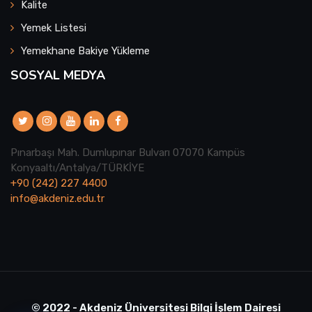
Kalite
Yemek Listesi
Yemekhane Bakiye Yükleme
SOSYAL MEDYA
Pınarbaşı Mah. Dumlupınar Bulvarı 07070 Kampüs
Konyaaltı/Antalya/TÜRKİYE
+90 (242) 227 4400
info@akdeniz.edu.tr
© 2022 - Akdeniz Üniversitesi Bilgi İşlem Dairesi