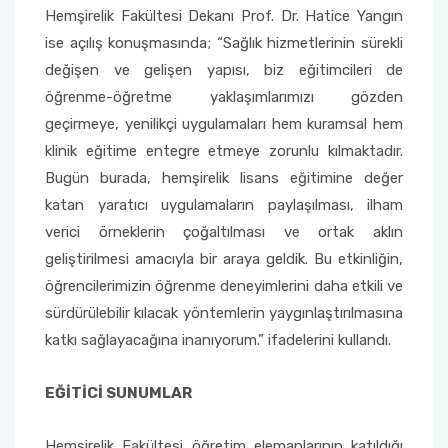
Hemşirelik Fakültesi Dekanı Prof. Dr. Hatice Yangın
ise açılış konuşmasında; “Sağlık hizmetlerinin sürekli
Sağlık Bilimleri Fakültesi
değişen ve gelişen yapısı, biz eğitimcileri de
öğrenme-öğretme yaklaşımlarımızı gözden
Serik İşletme Fakültesi
geçirmeye, yenilikçi uygulamaları hem kuramsal hem
Spor Bilimleri Fakültesi
klinik eğitime entegre etmeye zorunlu kılmaktadır.
Bugün burada, hemşirelik lisans eğitimine değer
Su Ürünleri Fakültesi
katan yaratıcı uygulamaların paylaşılması, ilham
verici örneklerin çoğaltılması ve ortak aklın
Tıp Fakültesi
geliştirilmesi amacıyla bir araya geldik. Bu etkinliğin,
öğrencilerimizin öğrenme deneyimlerini daha etkili ve
Turizm Fakültesi
sürdürülebilir kılacak yöntemlerin yaygınlaştırılmasına
katkı sağlayacağına inanıyorum.” ifadelerini kullandı.
Uygulamalı Bilimler Fakültesi
EĞİTİCİ SUNUMLAR
Ziraat Fakültesi
Hemşirelik Fakültesi öğretim elemanlarının katıldığı