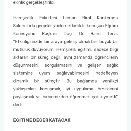
Yönetim Sistemi)
ekinlik gerçekleştirildi.
Online Sağlık Hizmetleri Randevu Sistemi
2022-2026 Stratejik Planı
İlahiyat Fakültesi
Sağlık Hizmetleri MYO
Yapı İşleri ve Teknik Daire Başkanlığı
Mezun Bilgi Sistemi
Dış Kaynaklı Proje Takip Sistemi
Hemşirelik Fakültesi Leman Birol Konferans
Faaliyet Raporları
İletişim Fakültesi
Serik Gülsün Süleyman Süral MYO
Uluslararası İlişkiler Ofisi
Sıkça Sorulan Sorular
Salonu’nda gerçekleştirilen etkinlikte konuşan Eğitim
AB Projeleri
Komisyonu Başkanı Doç. Dr. Banu Terzi;
Akademik Tören
Kemer Denizcilik Fakültesi
Sosyal Bilimler MYO
“Etkinliğimizde bir araya gelmiş olmaktan büyük bir
TÜBİTAK Projeleri
mutluluk duyuyorum. Hemşirelik eğitimi, sadece bilgi
Kumluca Sağlık Bilimleri Fakültesi
Teknik Bilimler MYO
aktaran bir süreç değil; aynı zamanda öğrencilerin
Web of Science
düşünmesini, sorgulamasını ve gelişen sağlık
Manavgat Sosyal ve Beşeri Bilimler Fakültesi
sistemine uyum sağlayabilmesini hedefleyen
SciVal
dinamik bir süreçtir. Bu bağlamda yenilikçi
Manavgat Turizm Fakültesi
yaklaşımları konuşmak, iyi uygulama örneklerini
paylaşmak ve birbirimizden öğrenmek çok kıymetli.”
Manavgat Yabancı Diller Fakültesi
dedi.
Mimarlık Fakültesi
EĞİTİME DEĞER KATACAK
Mühendislik Fakültesi