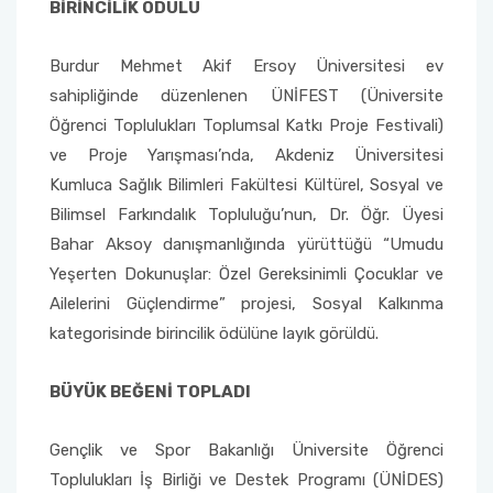
Yönetim Sistemi)
BİRİNCİLİK ÖDÜLÜ
Online Sağlık Hizmetleri Randevu Sistemi
2022-2026 Stratejik Planı
İlahiyat Fakültesi
Sağlık Hizmetleri MYO
Yapı İşleri ve Teknik Daire Başkanlığı
Mezun Bilgi Sistemi
Dış Kaynaklı Proje Takip Sistemi
Burdur Mehmet Akif Ersoy Üniversitesi ev
Faaliyet Raporları
İletişim Fakültesi
Serik Gülsün Süleyman Süral MYO
Uluslararası İlişkiler Ofisi
Sıkça Sorulan Sorular
sahipliğinde düzenlenen ÜNİFEST (Üniversite
AB Projeleri
Öğrenci Toplulukları Toplumsal Katkı Proje Festivali)
Akademik Tören
Kemer Denizcilik Fakültesi
Sosyal Bilimler MYO
ve Proje Yarışması’nda, Akdeniz Üniversitesi
TÜBİTAK Projeleri
Kumluca Sağlık Bilimleri Fakültesi Kültürel, Sosyal ve
Kumluca Sağlık Bilimleri Fakültesi
Teknik Bilimler MYO
Bilimsel Farkındalık Topluluğu’nun, Dr. Öğr. Üyesi
Web of Science
Bahar Aksoy danışmanlığında yürüttüğü “Umudu
Manavgat Sosyal ve Beşeri Bilimler Fakültesi
Yeşerten Dokunuşlar: Özel Gereksinimli Çocuklar ve
SciVal
Ailelerini Güçlendirme” projesi, Sosyal Kalkınma
Manavgat Turizm Fakültesi
kategorisinde birincilik ödülüne layık görüldü.
Manavgat Yabancı Diller Fakültesi
BÜYÜK BEĞENİ TOPLADI
Mimarlık Fakültesi
Gençlik ve Spor Bakanlığı Üniversite Öğrenci
Toplulukları İş Birliği ve Destek Programı (ÜNİDES)
Mühendislik Fakültesi