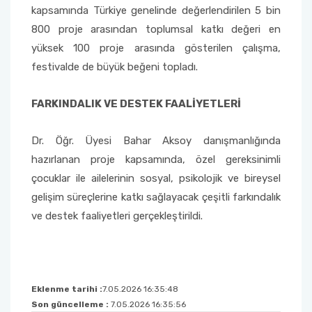
kapsamında Türkiye genelinde değerlendirilen 5 bin
800 proje arasından toplumsal katkı değeri en
Sağlık Bilimleri Fakültesi
yüksek 100 proje arasında gösterilen çalışma,
festivalde de büyük beğeni topladı.
Serik İşletme Fakültesi
Spor Bilimleri Fakültesi
FARKINDALIK VE DESTEK FAALİYETLERİ
Su Ürünleri Fakültesi
Dr. Öğr. Üyesi Bahar Aksoy danışmanlığında
hazırlanan proje kapsamında, özel gereksinimli
Tıp Fakültesi
çocuklar ile ailelerinin sosyal, psikolojik ve bireysel
gelişim süreçlerine katkı sağlayacak çeşitli farkındalık
Turizm Fakültesi
ve destek faaliyetleri gerçekleştirildi.
Uygulamalı Bilimler Fakültesi
Ziraat Fakültesi
Eklenme tarihi :
7.05.2026 16:35:48
Son güncelleme :
7.05.2026 16:35:56