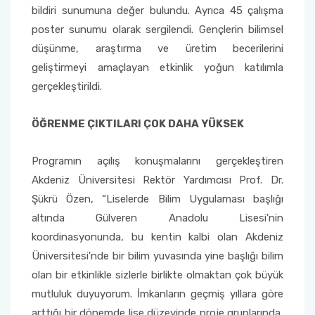
bildiri sunumuna değer bulundu. Ayrıca 45 çalışma
poster sunumu olarak sergilendi. Gençlerin bilimsel
Sağlık Bilimleri Fakültesi
düşünme, araştırma ve üretim becerilerini
geliştirmeyi amaçlayan etkinlik yoğun katılımla
Serik İşletme Fakültesi
gerçekleştirildi.
Spor Bilimleri Fakültesi
ÖĞRENME ÇIKTILARI ÇOK DAHA YÜKSEK
Su Ürünleri Fakültesi
Programın açılış konuşmalarını gerçekleştiren
Tıp Fakültesi
Akdeniz Üniversitesi Rektör Yardımcısı Prof. Dr.
Şükrü Özen, “Liselerde Bilim Uygulaması başlığı
Turizm Fakültesi
altında Gülveren Anadolu Lisesi'nin
koordinasyonunda, bu kentin kalbi olan Akdeniz
Uygulamalı Bilimler Fakültesi
Üniversitesi'nde bir bilim yuvasında yine başlığı bilim
olan bir etkinlikle sizlerle birlikte olmaktan çok büyük
Ziraat Fakültesi
mutluluk duyuyorum. İmkanların geçmiş yıllara göre
arttığı bir dönemde lise düzeyinde proje gruplarında,