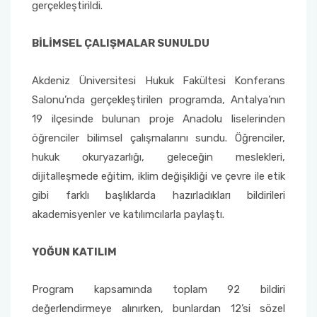
Yönetim Sistemi)
gerçekleştirildi.
Online Sağlık Hizmetleri Randevu Sistemi
2022-2026 Stratejik Planı
İlahiyat Fakültesi
Sağlık Hizmetleri MYO
Yapı İşleri ve Teknik Daire Başkanlığı
Mezun Bilgi Sistemi
Dış Kaynaklı Proje Takip Sistemi
BİLİMSEL ÇALIŞMALAR SUNULDU
Faaliyet Raporları
İletişim Fakültesi
Serik Gülsün Süleyman Süral MYO
Uluslararası İlişkiler Ofisi
Sıkça Sorulan Sorular
AB Projeleri
Akdeniz Üniversitesi Hukuk Fakültesi Konferans
Akademik Tören
Kemer Denizcilik Fakültesi
Sosyal Bilimler MYO
Salonu’nda gerçekleştirilen programda, Antalya’nın
TÜBİTAK Projeleri
19 ilçesinde bulunan proje Anadolu liselerinden
Kumluca Sağlık Bilimleri Fakültesi
Teknik Bilimler MYO
öğrenciler bilimsel çalışmalarını sundu. Öğrenciler,
Web of Science
hukuk okuryazarlığı, geleceğin meslekleri,
Manavgat Sosyal ve Beşeri Bilimler Fakültesi
dijitalleşmede eğitim, iklim değişikliği ve çevre ile etik
SciVal
gibi farklı başlıklarda hazırladıkları bildirileri
Manavgat Turizm Fakültesi
akademisyenler ve katılımcılarla paylaştı.
Manavgat Yabancı Diller Fakültesi
YOĞUN KATILIM
Mimarlık Fakültesi
Program kapsamında toplam 92 bildiri
değerlendirmeye alınırken, bunlardan 12’si sözel
Mühendislik Fakültesi