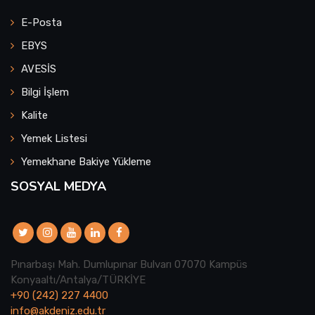
E-Posta
EBYS
AVESİS
Bilgi İşlem
Kalite
Yemek Listesi
Yemekhane Bakiye Yükleme
SOSYAL MEDYA
Pınarbaşı Mah. Dumlupınar Bulvarı 07070 Kampüs
Konyaaltı/Antalya/TÜRKİYE
+90 (242) 227 4400
info@akdeniz.edu.tr