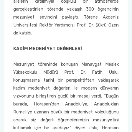
ailelerin katılımıyla coşkulu bir atmosferde
Yönetim Sistemi)
Online Sağlık Hizmetleri Randevu Sistemi
gerçekleştirilen törende yaklaşık 300 öğrencinin
2022-2026 Stratejik Planı
İlahiyat Fakültesi
Sağlık Hizmetleri MYO
Yapı İşleri ve Teknik Daire Başkanlığı
Mezun Bilgi Sistemi
Dış Kaynaklı Proje Takip Sistemi
mezuniyet sevincini paylaştı. Törene Akdeniz
Üniversitesi Rektör Yardımcısı Prof. Dr. Şükrü Özen
Faaliyet Raporları
İletişim Fakültesi
Serik Gülsün Süleyman Süral MYO
Uluslararası İlişkiler Ofisi
Sıkça Sorulan Sorular
AB Projeleri
de katıldı.
Akademik Tören
Kemer Denizcilik Fakültesi
Sosyal Bilimler MYO
TÜBİTAK Projeleri
KADİM MEDENİYET DEĞERLERİ
Kumluca Sağlık Bilimleri Fakültesi
Teknik Bilimler MYO
Web of Science
Mezuniyet töreninde konuşan Manavgat Meslek
Manavgat Sosyal ve Beşeri Bilimler Fakültesi
Yüksekokulu Müdürü Prof. Dr. Fatih Uslu,
SciVal
konuşmasına tarihî bir perspektiften yaklaşarak
Manavgat Turizm Fakültesi
kadim medeniyet değerleri ile modern dünyanın
vizyonunu birleştiren güçlü bir mesaj verdi. “Bugün
Manavgat Yabancı Diller Fakültesi
burada, Horasan’dan Anadolu’ya, Anadolu’dan
Rumeli’ye uzanan büyük bir medeniyet yolculuğunu
Mimarlık Fakültesi
anarak siz değerli öğrencilerimizin mezuniyetini
kutlamak için bir aradayız.” diyen Uslu, Horasan
Mühendislik Fakültesi