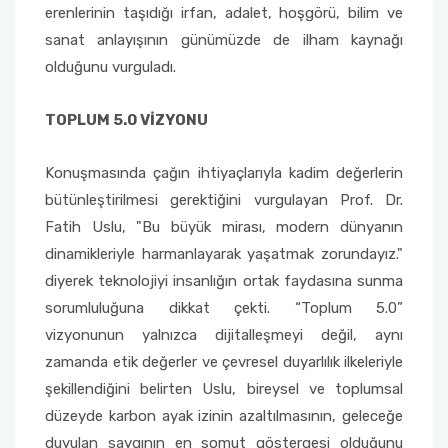
erenlerinin taşıdığı irfan, adalet, hoşgörü, bilim ve
sanat anlayışının günümüzde de ilham kaynağı
Sağlık Bilimleri Fakültesi
olduğunu vurguladı.
Serik İşletme Fakültesi
TOPLUM 5.0 VİZYONU
Spor Bilimleri Fakültesi
Konuşmasında çağın ihtiyaçlarıyla kadim değerlerin
Su Ürünleri Fakültesi
bütünleştirilmesi gerektiğini vurgulayan Prof. Dr.
Fatih Uslu, "Bu büyük mirası, modern dünyanın
Tıp Fakültesi
dinamikleriyle harmanlayarak yaşatmak zorundayız."
diyerek teknolojiyi insanlığın ortak faydasına sunma
Turizm Fakültesi
sorumluluğuna dikkat çekti. “Toplum 5.0”
vizyonunun yalnızca dijitalleşmeyi değil, aynı
Uygulamalı Bilimler Fakültesi
zamanda etik değerler ve çevresel duyarlılık ilkeleriyle
şekillendiğini belirten Uslu, bireysel ve toplumsal
Ziraat Fakültesi
düzeyde karbon ayak izinin azaltılmasının, geleceğe
duyulan saygının en somut göstergesi olduğunu