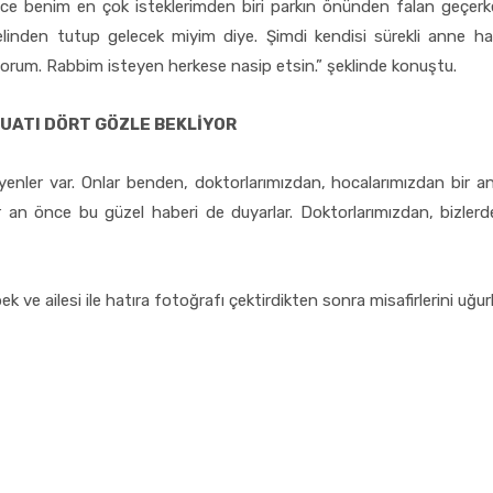
 benim en çok isteklerimden biri parkın önünden falan geçerke
linden tutup gelecek miyim diye. Şimdi kendisi sürekli anne ha
iyorum. Rabbim isteyen herkese nasip etsin.” şeklinde konuştu.
UATI DÖRT GÖZLE BEKLİYOR
yenler var. Onlar benden, doktorlarımızdan, hocalarımızdan bir an
 an önce bu güzel haberi de duyarlar. Doktorlarımızdan, bizlerden
ve ailesi ile hatıra fotoğrafı çektirdikten sonra misafirlerini uğurl