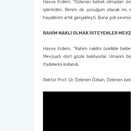
Havva Erdem, “Özlenen bebek olmadan önce
içlenirdim. Benim de çocuğum olacak mı, e
Sağlık Bilimleri Fakültesi
hayallerim artık gerçekleşti. Buna çok sevin
Serik İşletme Fakültesi
RAHİM NAKLİ OLMAK İSTEYENLER MEVZ
Spor Bilimleri Fakültesi
Havva Erdem, “Rahim naklini özellikle bekle
Mevzuatı dört gözle bekliyorlar. Umarım bir
Su Ürünleri Fakültesi
ifadelerini kullandı.
Tıp Fakültesi
Rektör Prof. Dr. Özlenen Özkan, Özlenen bebek 
Turizm Fakültesi
Uygulamalı Bilimler Fakültesi
Ziraat Fakültesi