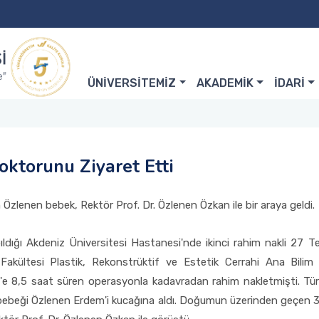
ÜNİVERSİTEMİZ
AKADEMİK
İDARİ
ktorunu Ziyaret Etti
n Özlenen bebek, Rektör Prof. Dr. Özlenen Özkan ile bir araya geldi.
ldığı Akdeniz Üniversitesi Hastanesi'nde ikinci rahim nakli 27 T
akültesi Plastik, Rekonstrüktif ve Estetik Cerrahi Ana Bili
m'e 8,5 saat süren operasyonla kadavradan rahim nakletmişti. Türk
ebeği Özlenen Erdem'i kucağına aldı. Doğumun üzerinden geçen 3 