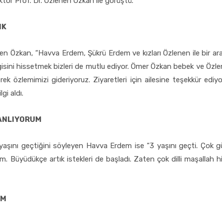
ktör Prof. Dr. Özlenen Özkan ile görüştü.
IK
nen Özkan, “Havva Erdem, Şükrü Erdem ve kızları Özlenen ile bir a
ini hissetmek bizleri de mutlu ediyor. Ömer Özkan bebek ve Özlenen 
ek özlemimizi gideriyoruz. Ziyaretleri için ailesine teşekkür edi
gi aldı.
 ANLIYORUM
aşını geçtiğini söyleyen Havva Erdem ise “3 yaşını geçti. Çok 
. Büyüdükçe artık istekleri de başladı. Zaten çok dilli maşallah
İM