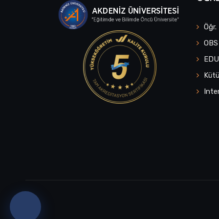
Öğr.
OBS
ED
Küt
Inte