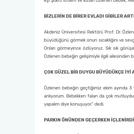
eşi Şükrü Erdem ve kızları Özlenen bebek, Re
2022-2026 Stratejik Planı
İlahiyat Fakültesi
Sağlık Hizmetleri MYO
Yapı İşleri ve Teknik Daire Başkanlığı
Mezun Bilgi Sistemi
AB Projeleri
BİZLERİN DE BİRER EVLADI GİBİLER ART
Faaliyet Raporları
İletişim Fakültesi
Serik Gülsün Süleyman Süral MYO
Uluslararası İlişkiler Ofisi
Sıkça Sorulan Sorular
TÜBİTAK Projeleri
Akdeniz Üniversitesi Rektörü Prof. Dr. Özle
büyüdüğünü görmek onun sıcaklığını ve sevgis
Akademik Tören
Kemer Denizcilik Fakültesi
Sosyal Bilimler MYO
Web of Science
Onları görmeyince özlüyoruz. Sık sık görüşer
Özlenen bebeğin gelişimiyle ilgili ailesinden bil
Kumluca Sağlık Bilimleri Fakültesi
Teknik Bilimler MYO
SciVal
Manavgat Sosyal ve Beşeri Bilimler Fakültesi
ÇOK GÜZEL BİR DUYGU BÜYÜDÜKÇE İYİ
Manavgat Turizm Fakültesi
Özlenen bebeğin geçtiğimiz ekim ayında 3 y
anlıyorum. Bebekken falan da çok mutluydum
Manavgat Yabancı Diller Fakültesi
yapalım diye konuşuyor.” dedi.
Mimarlık Fakültesi
PARKIN ÖNÜNDEN GEÇERKEN İÇLENİRD
Mühendislik Fakültesi