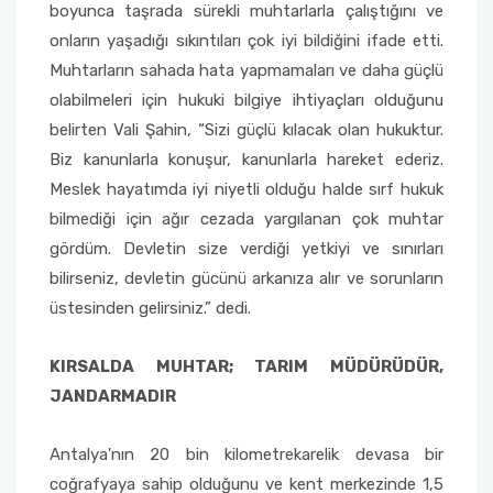
boyunca taşrada sürekli muhtarlarla çalıştığını ve
onların yaşadığı sıkıntıları çok iyi bildiğini ifade etti.
Sağlık Bilimleri Fakültesi
Muhtarların sahada hata yapmamaları ve daha güçlü
olabilmeleri için hukuki bilgiye ihtiyaçları olduğunu
Serik İşletme Fakültesi
belirten Vali Şahin, “Sizi güçlü kılacak olan hukuktur.
Biz kanunlarla konuşur, kanunlarla hareket ederiz.
Spor Bilimleri Fakültesi
Meslek hayatımda iyi niyetli olduğu halde sırf hukuk
bilmediği için ağır cezada yargılanan çok muhtar
Su Ürünleri Fakültesi
gördüm. Devletin size verdiği yetkiyi ve sınırları
Tıp Fakültesi
bilirseniz, devletin gücünü arkanıza alır ve sorunların
üstesinden gelirsiniz.” dedi.
Turizm Fakültesi
KIRSALDA MUHTAR; TARIM MÜDÜRÜDÜR,
Uygulamalı Bilimler Fakültesi
JANDARMADIR
Ziraat Fakültesi
Antalya'nın 20 bin kilometrekarelik devasa bir
coğrafyaya sahip olduğunu ve kent merkezinde 1,5