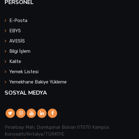
PERSONEL
E-Posta
EBYS
AVESİS
Bilgi İşlem
Kalite
Yemek Listesi
Yemekhane Bakiye Yükleme
SOSYAL MEDYA
Pınarbaşı Mah. Dumlupınar Bulvarı 07070 Kampüs
Konyaaltı/Antalya/TÜRKİYE