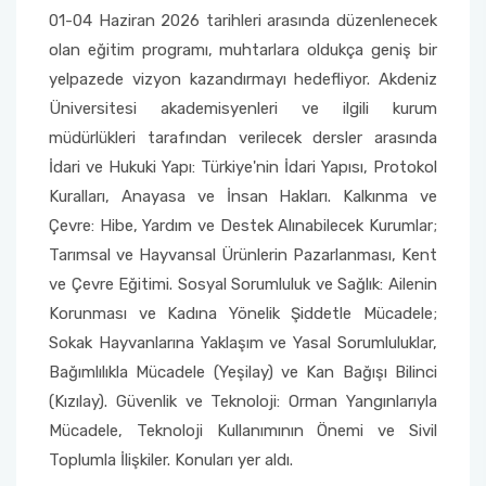
01-04 Haziran 2026 tarihleri arasında düzenlenecek
olan eğitim programı, muhtarlara oldukça geniş bir
yelpazede vizyon kazandırmayı hedefliyor. Akdeniz
Üniversitesi akademisyenleri ve ilgili kurum
müdürlükleri tarafından verilecek dersler arasında
İdari ve Hukuki Yapı: Türkiye'nin İdari Yapısı, Protokol
Kuralları, Anayasa ve İnsan Hakları. Kalkınma ve
Çevre: Hibe, Yardım ve Destek Alınabilecek Kurumlar;
Tarımsal ve Hayvansal Ürünlerin Pazarlanması, Kent
ve Çevre Eğitimi. Sosyal Sorumluluk ve Sağlık: Ailenin
Korunması ve Kadına Yönelik Şiddetle Mücadele;
Sokak Hayvanlarına Yaklaşım ve Yasal Sorumluluklar,
Bağımlılıkla Mücadele (Yeşilay) ve Kan Bağışı Bilinci
(Kızılay). Güvenlik ve Teknoloji: Orman Yangınlarıyla
Mücadele, Teknoloji Kullanımının Önemi ve Sivil
Toplumla İlişkiler. Konuları yer aldı.