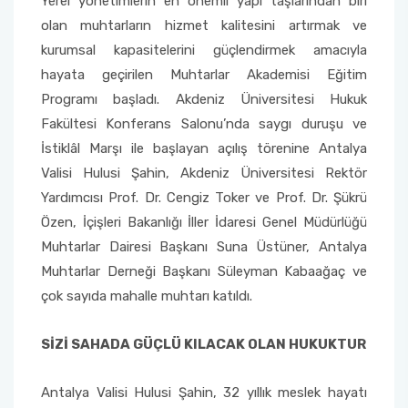
Yerel yönetimlerin en önemli yapı taşlarından biri
Yönetim Sistemi)
Online Sağlık Hizmetleri Randevu Sistemi
olan muhtarların hizmet kalitesini artırmak ve
2022-2026 Stratejik Planı
İlahiyat Fakültesi
Sağlık Hizmetleri MYO
Yapı İşleri ve Teknik Daire Başkanlığı
Mezun Bilgi Sistemi
kurumsal kapasitelerini güçlendirmek amacıyla
Dış Kaynaklı Proje Takip Sistemi
hayata geçirilen Muhtarlar Akademisi Eğitim
Faaliyet Raporları
İletişim Fakültesi
Serik Gülsün Süleyman Süral MYO
Uluslararası İlişkiler Ofisi
Sıkça Sorulan Sorular
AB Projeleri
Programı başladı. Akdeniz Üniversitesi Hukuk
Fakültesi Konferans Salonu’nda saygı duruşu ve
Akademik Tören
Kemer Denizcilik Fakültesi
Sosyal Bilimler MYO
TÜBİTAK Projeleri
İstiklâl Marşı ile başlayan açılış törenine Antalya
Kumluca Sağlık Bilimleri Fakültesi
Teknik Bilimler MYO
Valisi Hulusi Şahin, Akdeniz Üniversitesi Rektör
Web of Science
Yardımcısı Prof. Dr. Cengiz Toker ve Prof. Dr. Şükrü
Manavgat Sosyal ve Beşeri Bilimler Fakültesi
Özen, İçişleri Bakanlığı İller İdaresi Genel Müdürlüğü
SciVal
Muhtarlar Dairesi Başkanı Suna Üstüner, Antalya
Manavgat Turizm Fakültesi
Muhtarlar Derneği Başkanı Süleyman Kabaağaç ve
çok sayıda mahalle muhtarı katıldı.
Manavgat Yabancı Diller Fakültesi
SİZİ SAHADA GÜÇLÜ KILACAK OLAN HUKUKTUR
Mimarlık Fakültesi
Antalya Valisi Hulusi Şahin, 32 yıllık meslek hayatı
Mühendislik Fakültesi