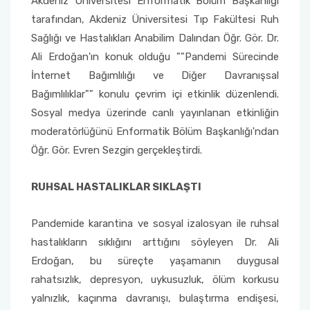
Akdeniz Üniversitesi Enformatik Bölüm Başkanlığı
Yönetim Sistemi)
Online Sağlık Hizmetleri Randevu Sistemi
tarafından, Akdeniz Üniversitesi Tıp Fakültesi Ruh
2022-2026 Stratejik Planı
İlahiyat Fakültesi
Sağlık Hizmetleri MYO
Yapı İşleri ve Teknik Daire Başkanlığı
Mezun Bilgi Sistemi
Sağlığı ve Hastalıkları Anabilim Dalından Öğr. Gör. Dr.
Dış Kaynaklı Proje Takip Sistemi
Ali Erdoğan'ın konuk olduğu ""Pandemi Sürecinde
Faaliyet Raporları
İletişim Fakültesi
Serik Gülsün Süleyman Süral MYO
Uluslararası İlişkiler Ofisi
Sıkça Sorulan Sorular
AB Projeleri
İnternet Bağımlılığı ve Diğer Davranışsal
Bağımlılıklar"" konulu çevrim içi etkinlik düzenlendi.
Akademik Tören
Kemer Denizcilik Fakültesi
Sosyal Bilimler MYO
TÜBİTAK Projeleri
Sosyal medya üzerinde canlı yayınlanan etkinliğin
Kumluca Sağlık Bilimleri Fakültesi
Teknik Bilimler MYO
moderatörlüğünü Enformatik Bölüm Başkanlığı'ndan
Web of Science
Öğr. Gör. Evren Sezgin gerçekleştirdi.
Manavgat Sosyal ve Beşeri Bilimler Fakültesi
SciVal
RUHSAL HASTALIKLAR SIKLAŞTI
Manavgat Turizm Fakültesi
Pandemide karantina ve sosyal izalosyan ile ruhsal
Manavgat Yabancı Diller Fakültesi
hastalıkların sıklığını arttığını söyleyen Dr. Ali
Erdoğan, bu süreçte yaşamanın duygusal
Mimarlık Fakültesi
rahatsızlık, depresyon, uykusuzluk, ölüm korkusu
yalnızlık, kaçınma davranışı, bulaştırma endişesi,
Mühendislik Fakültesi