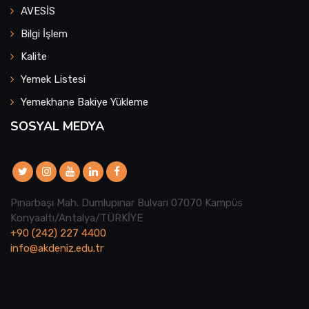
AVESİS
Bilgi İşlem
Kalite
Yemek Listesi
Yemekhane Bakiye Yükleme
SOSYAL MEDYA
Pınarbaşı Mah. Dumlupınar Bulvarı 07070 Kampüs
Konyaaltı/Antalya/TÜRKİYE
+90 (242) 227 4400
info@akdeniz.edu.tr