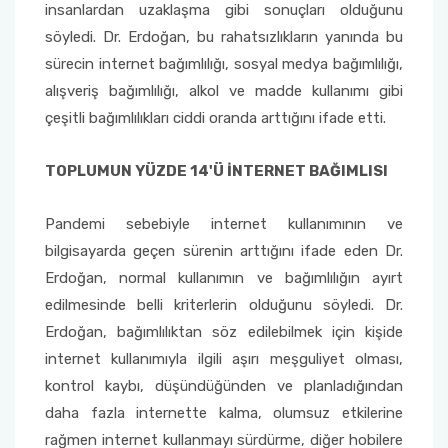
insanlardan uzaklaşma gibi sonuçları olduğunu
söyledi. Dr. Erdoğan, bu rahatsızlıkların yanında bu
Sağlık Bilimleri Fakültesi
sürecin internet bağımlılığı, sosyal medya bağımlılığı,
alışveriş bağımlılığı, alkol ve madde kullanımı gibi
Serik İşletme Fakültesi
çeşitli bağımlılıkları ciddi oranda arttığını ifade etti.
Spor Bilimleri Fakültesi
TOPLUMUN YÜZDE 14'Ü İNTERNET BAĞIMLISI
Su Ürünleri Fakültesi
Pandemi sebebiyle internet kullanımının ve
Tıp Fakültesi
bilgisayarda geçen sürenin arttığını ifade eden Dr.
Erdoğan, normal kullanımın ve bağımlılığın ayırt
Turizm Fakültesi
edilmesinde belli kriterlerin olduğunu söyledi. Dr.
Erdoğan, bağımlılıktan söz edilebilmek için kişide
Uygulamalı Bilimler Fakültesi
internet kullanımıyla ilgili aşırı meşguliyet olması,
kontrol kaybı, düşündüğünden ve planladığından
Ziraat Fakültesi
daha fazla internette kalma, olumsuz etkilerine
rağmen internet kullanmayı sürdürme, diğer hobilere