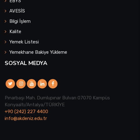
EBYS
AVESİS
Bilgi İşlem
Kalite
Yemek Listesi
Yemekhane Bakiye Yükleme
SOSYAL MEDYA
Pınarbaşı Mah. Dumlupınar Bulvarı 07070 Kampüs
Konyaaltı/Antalya/TÜRKİYE
+90 (242) 227 4400
info@akdeniz.edu.tr