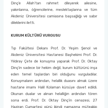
Dinç’e Allah’tan rahmet dileyerek ailesine,
yakınlarına, öğrencilerine, meslektaşlarına ve tüm
Sağlık Bilimleri Fakültesi
Akdeniz Üniversitesi camiasına başsağlığı ve sabır
dileklerini iletti.
Serik İşletme Fakültesi
KURUM KÜLTÜRÜ VURGUSU
Spor Bilimleri Fakültesi
Su Ürünleri Fakültesi
Tıp Fakültesi Dekanı Prof. Dr. Yeşim Şenol ve
Akdeniz Üniversitesi Hastanesi Başhekimi Prof. Dr.
Tıp Fakültesi
Yıldıray Çete de konuşma yaparak Prof. Dr. Oktay
Dinç'in sadece bir hekim değil, kurum kültürünü inşa
Turizm Fakültesi
eden temel taşlardan biri olduğunu vurguladılar.
Konuşmaların ardından, helallik duasını almak üzere
Uygulamalı Bilimler Fakültesi
hastane imamı Halil Kolaman kürsüye davet edildi.
Okunan dualar ve alınan helalliğin ardından tören
Ziraat Fakültesi
sona erdi. Prof. Dr. Oktay Dinç’in cenazesi, 27
Haziran Cumartesi günü ikindi namazına müteakip