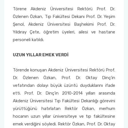
Yönetim Sistemi)
Online Sağlık Hizmetleri Randevu Sistemi
Törene Akdeniz Üniversitesi Rektörü Prof. Dr.
2022-2026 Stratejik Planı
İlahiyat Fakültesi
Sağlık Hizmetleri MYO
Yapı İşleri ve Teknik Daire Başkanlığı
Mezun Bilgi Sistemi
Dış Kaynaklı Proje Takip Sistemi
Özlenen Özkan, Tıp Fakültesi Dekanı Prof. Dr. Yeşim
Şenol, Akdeniz Üniversitesi Başhekimi Prof. Dr.
Faaliyet Raporları
İletişim Fakültesi
Serik Gülsün Süleyman Süral MYO
Uluslararası İlişkiler Ofisi
Sıkça Sorulan Sorular
AB Projeleri
Yıldıray Çete, öğretim üyeleri, ailesi ve hastane
Akademik Tören
Kemer Denizcilik Fakültesi
Sosyal Bilimler MYO
personeli katıldı.
TÜBİTAK Projeleri
Kumluca Sağlık Bilimleri Fakültesi
Teknik Bilimler MYO
UZUN YILLAR EMEK VERDİ
Web of Science
Manavgat Sosyal ve Beşeri Bilimler Fakültesi
Törende konuşan Akdeniz Üniversitesi Rektörü Prof.
SciVal
Dr. Özlenen Özkan, Prof. Dr. Oktay Dinç’in
Manavgat Turizm Fakültesi
vefatından dolayı büyük üzüntü duyduklarını ifade
etti. Prof. Dr. Dinç’in 2010-2014 yılları arasında
Manavgat Yabancı Diller Fakültesi
Akdeniz Üniversitesi Tıp Fakültesi Dekanlığı görevini
yürüttüğünü hatırlatan Rektör Özkan, merhum
Mimarlık Fakültesi
hocanın uzun yıllar üniversiteye ve tıp fakültesine
emek verdiğini söyledi. Rektör Özkan, Prof. Dr. Oktay
Mühendislik Fakültesi