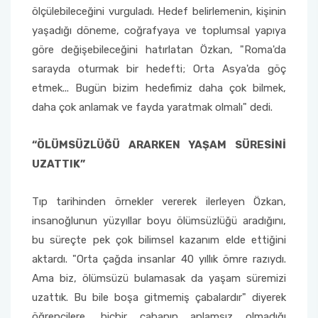
ölçülebileceğini vurguladı. Hedef belirlemenin, kişinin
yaşadığı döneme, coğrafyaya ve toplumsal yapıya
Sağlık Bilimleri Fakültesi
göre değişebileceğini hatırlatan Özkan, "Roma'da
sarayda oturmak bir hedefti; Orta Asya'da göç
Serik İşletme Fakültesi
etmek... Bugün bizim hedefimiz daha çok bilmek,
Spor Bilimleri Fakültesi
daha çok anlamak ve fayda yaratmak olmalı" dedi.
Su Ürünleri Fakültesi
“ÖLÜMSÜZLÜĞÜ ARARKEN YAŞAM SÜRESİNİ
UZATTIK”
Tıp Fakültesi
Tıp tarihinden örnekler vererek ilerleyen Özkan,
Turizm Fakültesi
insanoğlunun yüzyıllar boyu ölümsüzlüğü aradığını,
bu süreçte pek çok bilimsel kazanım elde ettiğini
Uygulamalı Bilimler Fakültesi
aktardı. "Orta çağda insanlar 40 yıllık ömre razıydı.
Ama biz, ölümsüzü bulamasak da yaşam süremizi
Ziraat Fakültesi
uzattık. Bu bile boşa gitmemiş çabalardır" diyerek
öğrencilere, hiçbir çabanın anlamsız olmadığı