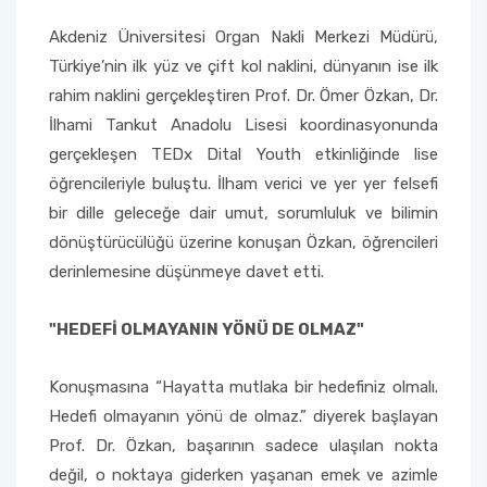
Yönetim Sistemi)
Online Sağlık Hizmetleri Randevu Sistemi
Akdeniz Üniversitesi Organ Nakli Merkezi Müdürü,
2022-2026 Stratejik Planı
İlahiyat Fakültesi
Sağlık Hizmetleri MYO
Yapı İşleri ve Teknik Daire Başkanlığı
Mezun Bilgi Sistemi
Dış Kaynaklı Proje Takip Sistemi
Türkiye’nin ilk yüz ve çift kol naklini, dünyanın ise ilk
Faaliyet Raporları
İletişim Fakültesi
Serik Gülsün Süleyman Süral MYO
Uluslararası İlişkiler Ofisi
Sıkça Sorulan Sorular
rahim naklini gerçekleştiren Prof. Dr. Ömer Özkan, Dr.
AB Projeleri
İlhami Tankut Anadolu Lisesi koordinasyonunda
Akademik Tören
Kemer Denizcilik Fakültesi
Sosyal Bilimler MYO
gerçekleşen TEDx Dital Youth etkinliğinde lise
TÜBİTAK Projeleri
öğrencileriyle buluştu. İlham verici ve yer yer felsefi
Kumluca Sağlık Bilimleri Fakültesi
Teknik Bilimler MYO
bir dille geleceğe dair umut, sorumluluk ve bilimin
Web of Science
dönüştürücülüğü üzerine konuşan Özkan, öğrencileri
Manavgat Sosyal ve Beşeri Bilimler Fakültesi
derinlemesine düşünmeye davet etti.
SciVal
Manavgat Turizm Fakültesi
"HEDEFİ OLMAYANIN YÖNÜ DE OLMAZ"
Manavgat Yabancı Diller Fakültesi
Konuşmasına “Hayatta mutlaka bir hedefiniz olmalı.
Hedefi olmayanın yönü de olmaz.” diyerek başlayan
Mimarlık Fakültesi
Prof. Dr. Özkan, başarının sadece ulaşılan nokta
değil, o noktaya giderken yaşanan emek ve azimle
Mühendislik Fakültesi