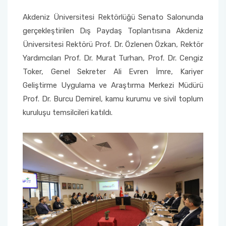
Yönetim Sistemi)
Online Sağlık Hizmetleri Randevu Sistemi
Akdeniz Üniversitesi Rektörlüğü Senato Salonunda
2022-2026 Stratejik Planı
İlahiyat Fakültesi
Sağlık Hizmetleri MYO
Yapı İşleri ve Teknik Daire Başkanlığı
Mezun Bilgi Sistemi
Dış Kaynaklı Proje Takip Sistemi
gerçekleştirilen Dış Paydaş Toplantısına Akdeniz
Faaliyet Raporları
İletişim Fakültesi
Serik Gülsün Süleyman Süral MYO
Uluslararası İlişkiler Ofisi
Sıkça Sorulan Sorular
Üniversitesi Rektörü Prof. Dr. Özlenen Özkan, Rektör
AB Projeleri
Yardımcıları Prof. Dr. Murat Turhan, Prof. Dr. Cengiz
Akademik Tören
Kemer Denizcilik Fakültesi
Sosyal Bilimler MYO
Toker, Genel Sekreter Ali Evren İmre, Kariyer
TÜBİTAK Projeleri
Geliştirme Uygulama ve Araştırma Merkezi Müdürü
Kumluca Sağlık Bilimleri Fakültesi
Teknik Bilimler MYO
Prof. Dr. Burcu Demirel, kamu kurumu ve sivil toplum
Web of Science
kuruluşu temsilcileri katıldı.
Manavgat Sosyal ve Beşeri Bilimler Fakültesi
SciVal
Manavgat Turizm Fakültesi
Manavgat Yabancı Diller Fakültesi
Mimarlık Fakültesi
Mühendislik Fakültesi