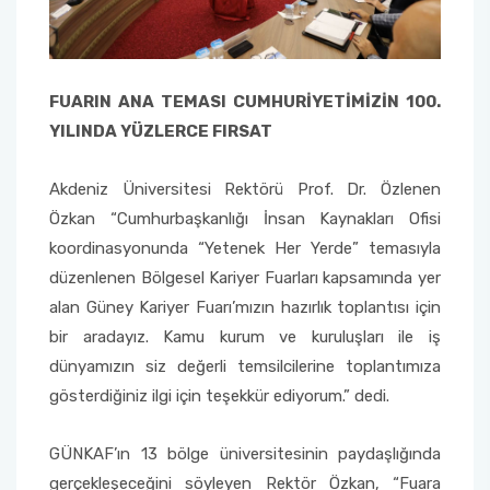
Sağlık Bilimleri Fakültesi
FUARIN ANA TEMASI CUMHURİYETİMİZİN 100.
Serik İşletme Fakültesi
YILINDA YÜZLERCE FIRSAT
Spor Bilimleri Fakültesi
Akdeniz Üniversitesi Rektörü Prof. Dr. Özlenen
Özkan “Cumhurbaşkanlığı İnsan Kaynakları Ofisi
Su Ürünleri Fakültesi
koordinasyonunda “Yetenek Her Yerde” temasıyla
Tıp Fakültesi
düzenlenen Bölgesel Kariyer Fuarları kapsamında yer
alan Güney Kariyer Fuarı’mızın hazırlık toplantısı için
Turizm Fakültesi
bir aradayız. Kamu kurum ve kuruluşları ile iş
dünyamızın siz değerli temsilcilerine toplantımıza
Uygulamalı Bilimler Fakültesi
gösterdiğiniz ilgi için teşekkür ediyorum.” dedi.
Ziraat Fakültesi
GÜNKAF’ın 13 bölge üniversitesinin paydaşlığında
gerçekleşeceğini söyleyen Rektör Özkan, “Fuara