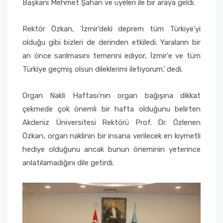
Başkanı Mehmet Şahan ve üyeleri ile bir araya geldi.
Yönetim Sistemi)
Online Sağlık Hizmetleri Randevu Sistemi
2022-2026 Stratejik Planı
İlahiyat Fakültesi
Sağlık Hizmetleri MYO
Yapı İşleri ve Teknik Daire Başkanlığı
Mezun Bilgi Sistemi
Dış Kaynaklı Proje Takip Sistemi
Rektör Özkan, 'İzmir'deki deprem tüm Türkiye'yi
olduğu gibi bizleri de derinden etkiledi. Yaraların bir
Faaliyet Raporları
İletişim Fakültesi
Serik Gülsün Süleyman Süral MYO
Uluslararası İlişkiler Ofisi
Sıkça Sorulan Sorular
AB Projeleri
an önce sarılmasını temenni ediyor, İzmir'e ve tüm
Akademik Tören
Kemer Denizcilik Fakültesi
Sosyal Bilimler MYO
Türkiye geçmiş olsun dileklerimi iletiyorum.' dedi.
TÜBİTAK Projeleri
Kumluca Sağlık Bilimleri Fakültesi
Teknik Bilimler MYO
Organ Nakli Haftası'nın organ bağışına dikkat
Web of Science
çekmede çok önemli bir hafta olduğunu belirten
Manavgat Sosyal ve Beşeri Bilimler Fakültesi
Akdeniz Üniversitesi Rektörü Prof. Dr. Özlenen
SciVal
Özkan, organ naklinin bir insana verilecek en kıymetli
Manavgat Turizm Fakültesi
hediye olduğunu ancak bunun öneminin yeterince
anlatılamadığını dile getirdi.
Manavgat Yabancı Diller Fakültesi
Mimarlık Fakültesi
Mühendislik Fakültesi