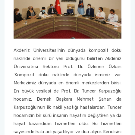
Sağlık Bilimleri Fakültesi
Serik İşletme Fakültesi
Spor Bilimleri Fakültesi
Akdeniz Üniversitesi'nin dünyada kompozit doku
naklinde önemli bir yeri olduğunu belirten Akdeniz
Su Ürünleri Fakültesi
Üniversitesi Rektörü Prof. Dr. Özlenen Özkan
'Kompozit doku naklinde dünyada ismimiz var.
Tıp Fakültesi
Merkezimiz dünyada en önemli merkezlerden birisi.
En büyük vesilesi de Prof. Dr. Tuncer Karpuzoğlu
Turizm Fakültesi
hocamız. Dernek Başkanı Mehmet Şahan da
Uygulamalı Bilimler Fakültesi
Karpuzoğlu'nun ilk nakil yaptığı hastalardan. Tuncer
hocamızın bir sürü insanın hayatını değiştiren ya da
Ziraat Fakültesi
hayat kazandıran hizmetleri oldu. Bu hizmetleri
sayesinde hala adı yaşatılıyor ve dua alıyor. Kendisini