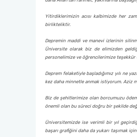
daha Allah’tan rahmet, yakınlarına başsağlığ
2022-2026 Stratejik Planı
İlahiyat Fakültesi
Sağlık Hizmetleri MYO
Yapı İşleri ve Teknik Daire Başkanlığı
Mezun Bilgi Sistemi
AB Projeleri
Yitirdiklerimizin acısı kalbimizde her z
birlikteliktir.
Faaliyet Raporları
İletişim Fakültesi
Serik Gülsün Süleyman Süral MYO
Uluslararası İlişkiler Ofisi
Sıkça Sorulan Sorular
TÜBİTAK Projeleri
Depremin maddi ve manevi izlerinin silinme
Akademik Tören
Kemer Denizcilik Fakültesi
Sosyal Bilimler MYO
Web of Science
Üniversite olarak biz de elimizden geld
personelimize ve öğrencilerimize teşekkür
Kumluca Sağlık Bilimleri Fakültesi
Teknik Bilimler MYO
SciVal
Manavgat Sosyal ve Beşeri Bilimler Fakültesi
Deprem felaketiyle başladığımız yılı ne yazı
kez daha minnetle anmak istiyorum. Aziz mi
Manavgat Turizm Fakültesi
Biz de şehitlerimize olan borcumuzu ödemek
Manavgat Yabancı Diller Fakültesi
önemli olan bu süreci doğru bir şekilde değ
Mimarlık Fakültesi
Üniversitemizde ise verimli bir yıl geçird
başarı grafiğini daha da yukarı taşımak iç
Mühendislik Fakültesi