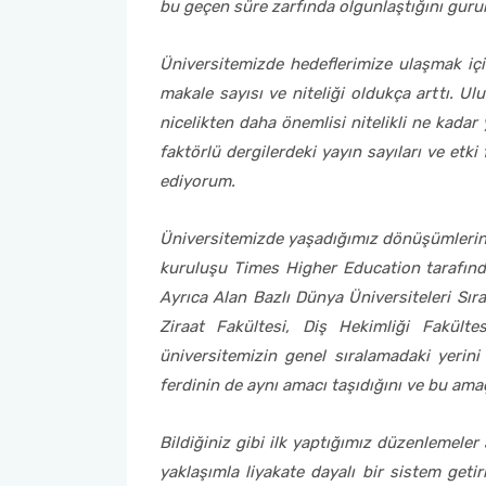
bu geçen süre zarfında olgunlaştığını gur
Sağlık Bilimleri Fakültesi
Üniversitemizde hedeflerimize ulaşmak içi
makale sayısı ve niteliği oldukça arttı. Ul
Serik İşletme Fakültesi
nicelikten daha önemlisi nitelikli ne kadar
faktörlü dergilerdeki yayın sayıları ve etk
Spor Bilimleri Fakültesi
ediyorum.
Su Ürünleri Fakültesi
Üniversitemizde yaşadığımız dönüşümlerin 
kuruluşu Times Higher Education tarafın
Tıp Fakültesi
Ayrıca Alan Bazlı Dünya Üniversiteleri Sıra
Ziraat Fakültesi, Diş Hekimliği Fakülte
Turizm Fakültesi
üniversitemizin genel sıralamadaki yerini
Uygulamalı Bilimler Fakültesi
ferdinin de aynı amacı taşıdığını ve bu amaç
Ziraat Fakültesi
Bildiğiniz gibi ilk yaptığımız düzenlemeler
yaklaşımla liyakate dayalı bir sistem get