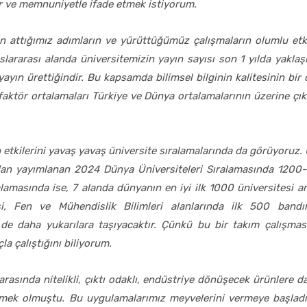
ur ve memnuniyetle ifade etmek istiyorum.
n attığımız adımların ve yürüttüğümüz çalışmaların olumlu etk
uslararası alanda üniversitemizin yayın sayısı son 1 yılda yakla
 yayın ürettiğindir. Bu kapsamda bilimsel bilginin kalitesinin bi
i faktör ortalamaları Türkiye ve Dünya ortalamalarının üzerine ç
etkilerini yavaş yavaş üniversite sıralamalarında da görüyoruz.
dan yayımlanan 2024 Dünya Üniversiteleri Sıralamasında 1200
lamasında ise, 7 alanda dünyanın en iyi ilk 1000 üniversitesi ar
si, Fen ve Mühendislik Bilimleri alanlarında ilk 500 bandı
 de daha yukarılara taşıyacaktır. Çünkü bu bir takım çalışmasıd
la çalıştığını biliyorum.
 arasında nitelikli, çıktı odaklı, endüstriye dönüşecek ürünlere
irmek olmuştu. Bu uygulamalarımız meyvelerini vermeye başladı.