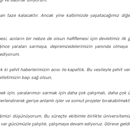
ı ve sabırlar diliyorum.
aman taze kalacaktır. Ancak yine kalbimizde yaşatacağımız di
si, acıların bir nebze de olsun hafiflemesi için devletimiz ilk
iğince yaraları sarmaya, depremzedelerimizin yanında olmaya
 ediyorum.
k ki şehit haberlerimizin acısı ile kapattık. Bu vesileyle şehit ve
lletimizin başı sağ olsun.
 için, yaralarımızı sarmak için daha çok çalışmalı, daha çok üre
erlendirerek geriye anlamlı işler ve somut projeler bırakabilmekti
iğimizi düşünüyorum. Bu süreçte ekibimle birlikte üniversitemi
in var gücümüzle çalıştık, çalışmaya devam ediyoruz.
Göreve geld