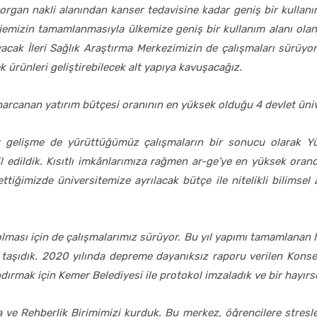
organ nakli alanından kanser tedavisine kadar geniş bir kullanım a
ojemizin tamamlanmasıyla ülkemize geniş bir kullanım alanı olan
yacak İleri Sağlık Araştırma Merkezimizin de çalışmaları sürüyo
k ürünleri geliştirebilecek alt yapıya kavuşacağız.
rcanan yatırım bütçesi oranının en yüksek olduğu 4 devlet ünive
i bir gelişme de yürüttüğümüz çalışmaların bir sonucu olarak 
 edildik. Kısıtlı imkânlarımıza rağmen ar-ge’ye en yüksek orand
ttiğimizde üniversitemize ayrılacak bütçe ile nitelikli bilimsel
li olması için de çalışmalarımız sürüyor. Bu yıl yapımı tamamlana
a taşıdık. 2020 yılında depreme dayanıksız raporu verilen Konse
ndırmak için Kemer Belediyesi ile protokol imzaladık ve bir hayırs
 ve Rehberlik Birimimizi kurduk. Bu merkez, öğrencilere stresle b