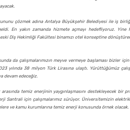
ayacak.
ununu çözmek adına Antalya Büyükşehir Belediyesi ile iş birliğin
eldi. En yakın zamanda hizmete açmayı hedefliyoruz. Yine ha
 eski Diş Hekimliği Fakültesi binamızı otel konseptine dönüştürere
sunda da çalışmalarımızın meyve vermeye başlaması bizler için 
2023 yılında 38 milyon Türk Lirasına ulaştı. Yürüttüğümüz çalı
ya devam edeceğiz.
arasında temiz enerjinin yaygınlaşmasını destekleyecek bir proj
i Santrali için çalışmalarımız sürüyor. Üniversitemizin elektrik
telere ve kamu kurumlarına temiz enerji konusunda örnek olacak.