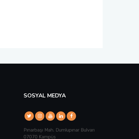
SOSYAL MEDYA
Pınarbaşı Mah. Dumlupınar Bulvarı
07070 Kampüs