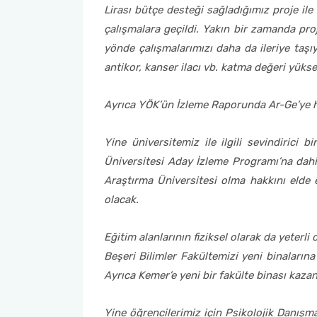
Lirası bütçe desteği sağladığımız proje ile 
çalışmalara geçildi. Yakın bir zamanda pr
yönde çalışmalarımızı daha da ileriye taşı
antikor, kanser ilacı vb. katma değeri yükse
Ayrıca YÖK’ün İzleme Raporunda Ar-Ge’ye ha
Yine üniversitemiz ile ilgili sevindiric
Üniversitesi Aday İzleme Programı’na dahil
Araştırma Üniversitesi olma hakkını elde e
olacak.
Eğitim alanlarının fiziksel olarak da yeter
Beşeri Bilimler Fakültemizi yeni binaların
Ayrıca Kemer’e yeni bir fakülte binası kaza
Yine öğrencilerimiz için Psikolojik Danışma