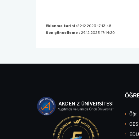
Eklenme tarihi :
29.12.2023 17:13:48
Son güncelleme :
29.12.2023 17:14:20
ÖĞRE
Öğr.
OBS
ED