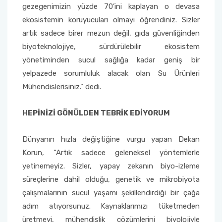
gezegenimizin yüzde 70’ini kaplayan o devasa
ekosistemin koruyucuları olmayı öğrendiniz. Sizler
Sağlık Bilimleri Fakültesi
artık sadece birer mezun değil, gıda güvenliğinden
biyoteknolojiye, sürdürülebilir ekosistem
Serik İşletme Fakültesi
yönetiminden sucul sağlığa kadar geniş bir
yelpazede sorumluluk alacak olan Su Ürünleri
Spor Bilimleri Fakültesi
Mühendislerisiniz.” dedi.
Su Ürünleri Fakültesi
HEPİNİZİ GÖNÜLDEN TEBRİK EDİYORUM
Tıp Fakültesi
Dünyanın hızla değiştiğine vurgu yapan Dekan
Turizm Fakültesi
Korun, “Artık sadece geleneksel yöntemlerle
yetinemeyiz. Sizler, yapay zekanın biyo-izleme
Uygulamalı Bilimler Fakültesi
süreçlerine dahil olduğu, genetik ve mikrobiyota
çalışmalarının sucul yaşamı şekillendirdiği bir çağa
Ziraat Fakültesi
adım atıyorsunuz. Kaynaklarımızı tüketmeden
üretmeyi, mühendislik çözümlerini biyolojiyle