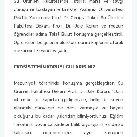
Su Ürünleri Fakültesinde İstiklal Marşı ve saygı
Yönetim Sistemi)
Online Sağlık Hizmetleri Randevu Sistemi
duruşu ile başlayan etkinlikte, Akdeniz Üniversitesi
2022-2026 Stratejik Planı
İlahiyat Fakültesi
Sağlık Hizmetleri MYO
Yapı İşleri ve Teknik Daire Başkanlığı
Mezun Bilgi Sistemi
Dış Kaynaklı Proje Takip Sistemi
Rektör Yardımcısı Prof. Dr. Cengiz Toker, Su Ürünleri
Fakültesi Dekanı Prof. Dr. Jale Korun ve mezun
Faaliyet Raporları
İletişim Fakültesi
Serik Gülsün Süleyman Süral MYO
Uluslararası İlişkiler Ofisi
Sıkça Sorulan Sorular
AB Projeleri
öğrenciler adına Talat Bulut konuşma gerçekleştirdi.
Akademik Tören
Kemer Denizcilik Fakültesi
Sosyal Bilimler MYO
Öğrenciler, belgelerini aldıktan sonra keplerini atarak
TÜBİTAK Projeleri
mezuniyet sevinci yaşadı.
Kumluca Sağlık Bilimleri Fakültesi
Teknik Bilimler MYO
Web of Science
EKOSİSTEMİN KORUYUCULARISINIZ
Manavgat Sosyal ve Beşeri Bilimler Fakültesi
SciVal
Mezuniyet töreninde konuşma gerçekleştiren Su
Manavgat Turizm Fakültesi
Ürünleri Fakültesi Dekanı Prof. Dr. Jale Korun, “Dört
yıl önce bu kapıdan girdiğinizde, belki de suyun
Manavgat Yabancı Diller Fakültesi
altındaki dünyanın ne denli karmaşık ve hayati
olduğunu bu kadar yakından bilmiyordunuz. Eğitim
Mimarlık Fakültesi
hayatınız boyunca sadece balık biyolojisini ya da su
kalitesini öğrenmediniz; aynı zamanda
Mühendislik Fakültesi