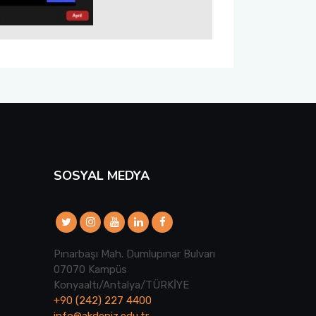
SOSYAL MEDYA
Pınarbaşı Mah. Dumlupınar Bulvarı
07070 Kampüs
Konyaaltı/Antalya/TÜRKİYE
+90 (242) 227 4400