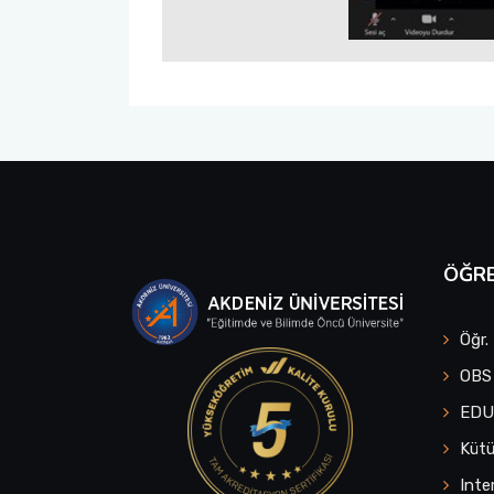
ÖĞRE
Öğr.
OBS
ED
Küt
Inte