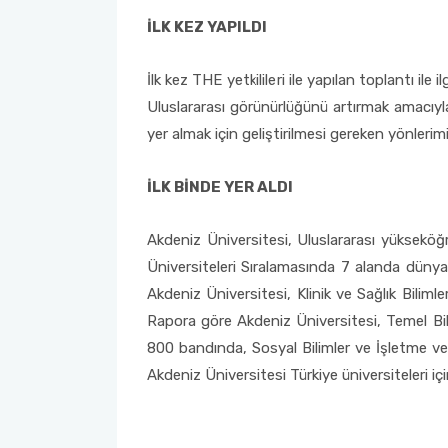
İLK KEZ YAPILDI
2022-2026 Stratejik Planı
İlahiyat Fakültesi
Sağlık Hizmetleri MYO
Yapı İşleri ve Teknik Daire Başkanlığı
Mezun Bilgi Sistemi
AB Projeleri
İlk kez THE yetkilileri ile yapılan toplantı ile
Faaliyet Raporları
İletişim Fakültesi
Serik Gülsün Süleyman Süral MYO
Uluslararası İlişkiler Ofisi
Sıkça Sorulan Sorular
TÜBİTAK Projeleri
Uluslararası görünürlüğünü artırmak amacıyla
yer almak için geliştirilmesi gereken yönlerimi
Akademik Tören
Kemer Denizcilik Fakültesi
Sosyal Bilimler MYO
Web of Science
İLK BİNDE YER ALDI
Kumluca Sağlık Bilimleri Fakültesi
Teknik Bilimler MYO
SciVal
Manavgat Sosyal ve Beşeri Bilimler Fakültesi
Akdeniz Üniversitesi, Uluslararası yüksek
Üniversiteleri Sıralamasında 7 alanda dünyan
Manavgat Turizm Fakültesi
Akdeniz Üniversitesi, Klinik ve Sağlık Bilimle
Rapora göre Akdeniz Üniversitesi, Temel Bili
Manavgat Yabancı Diller Fakültesi
800 bandında, Sosyal Bilimler ve İşletme ve
Akdeniz Üniversitesi Türkiye üniversiteleri içi
Mimarlık Fakültesi
Mühendislik Fakültesi