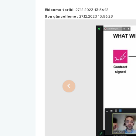
Eklenme tarihi :
27.12.2023 13:56:12
Sağlık Bilimleri Fakültesi
Son güncelleme :
27.12.2023 13:56:28
Serik İşletme Fakültesi
Spor Bilimleri Fakültesi
Su Ürünleri Fakültesi
Tıp Fakültesi
Previous
Turizm Fakültesi
Uygulamalı Bilimler Fakültesi
Ziraat Fakültesi