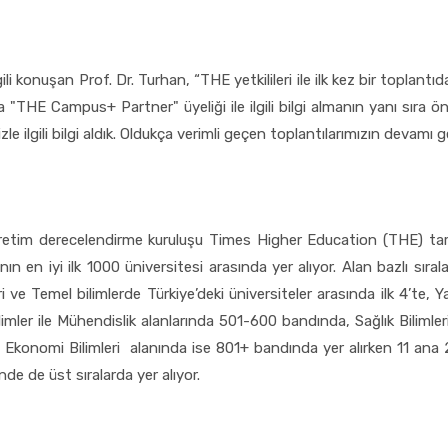
 ilgili konuşan Prof. Dr. Turhan, “THE yetkilileri ile ilk kez bir toplan
 "THE Campus+ Partner" üyeliği ile ilgili bilgi almanın yanı sıra 
zle ilgili bilgi aldık. Oldukça verimli geçen toplantılarımızın devamı 
öğretim derecelendirme kuruluşu Times Higher Education (THE) t
ın en iyi ilk 1000 üniversitesi arasında yer alıyor. Alan bazlı sı
ri ve Temel bilimlerde Türkiye’deki üniversiteler arasında ilk 4’te, Y
mler ile Mühendislik alanlarında 501-600 bandında, Sağlık Bilimleri
 Ekonomi Bilimleri alanında ise 801+ bandında yer alırken 11 ana 2
nde de üst sıralarda yer alıyor.