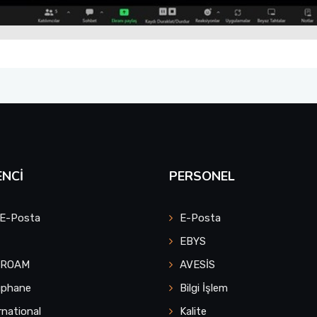
NCI
PERSONEL
 E-Posta
E-Posta
EBYS
UROAM
AVESİS
üphane
Bilgi İşlem
rnational
Kalite