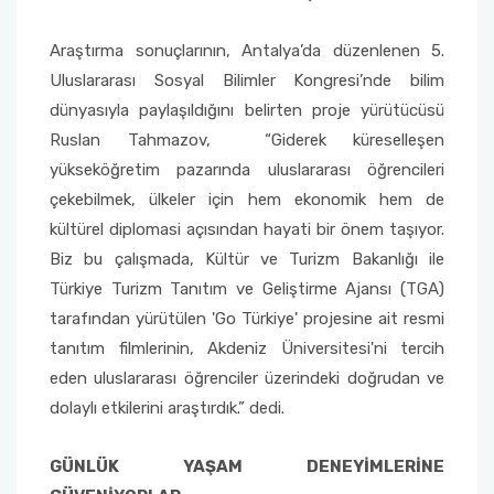
Araştırma sonuçlarının, Antalya’da düzenlenen 5.
Sağlık Bilimleri Fakültesi
Uluslararası Sosyal Bilimler Kongresi’nde bilim
Serik İşletme Fakültesi
dünyasıyla paylaşıldığını belirten proje yürütücüsü
Ruslan Tahmazov, “Giderek küreselleşen
Spor Bilimleri Fakültesi
yükseköğretim pazarında uluslararası öğrencileri
çekebilmek, ülkeler için hem ekonomik hem de
Su Ürünleri Fakültesi
kültürel diplomasi açısından hayati bir önem taşıyor.
Biz bu çalışmada, Kültür ve Turizm Bakanlığı ile
Tıp Fakültesi
Türkiye Turizm Tanıtım ve Geliştirme Ajansı (TGA)
tarafından yürütülen 'Go Türkiye' projesine ait resmi
Turizm Fakültesi
tanıtım filmlerinin, Akdeniz Üniversitesi'ni tercih
eden uluslararası öğrenciler üzerindeki doğrudan ve
Uygulamalı Bilimler Fakültesi
dolaylı etkilerini araştırdık.” dedi.
Ziraat Fakültesi
GÜNLÜK YAŞAM DENEYİMLERİNE