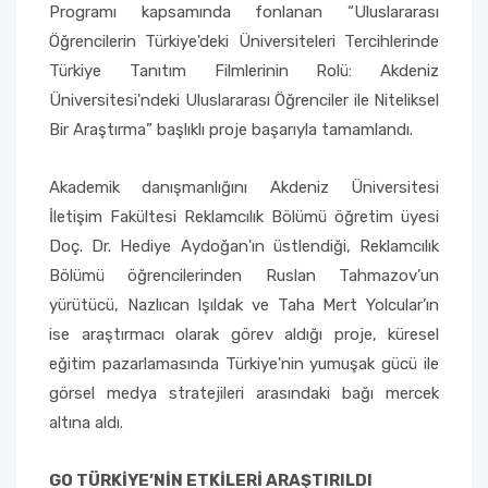
Yönetim Sistemi)
Online Sağlık Hizmetleri Randevu Sistemi
Programı kapsamında fonlanan “Uluslararası
2022-2026 Stratejik Planı
İlahiyat Fakültesi
Sağlık Hizmetleri MYO
Yapı İşleri ve Teknik Daire Başkanlığı
Mezun Bilgi Sistemi
Öğrencilerin Türkiye'deki Üniversiteleri Tercihlerinde
Dış Kaynaklı Proje Takip Sistemi
Türkiye Tanıtım Filmlerinin Rolü: Akdeniz
Faaliyet Raporları
İletişim Fakültesi
Serik Gülsün Süleyman Süral MYO
Uluslararası İlişkiler Ofisi
Sıkça Sorulan Sorular
Üniversitesi'ndeki Uluslararası Öğrenciler ile Niteliksel
AB Projeleri
Bir Araştırma” başlıklı proje başarıyla tamamlandı.
Akademik Tören
Kemer Denizcilik Fakültesi
Sosyal Bilimler MYO
TÜBİTAK Projeleri
Akademik danışmanlığını Akdeniz Üniversitesi
Kumluca Sağlık Bilimleri Fakültesi
Teknik Bilimler MYO
İletişim Fakültesi Reklamcılık Bölümü öğretim üyesi
Web of Science
Doç. Dr. Hediye Aydoğan'ın üstlendiği, Reklamcılık
Manavgat Sosyal ve Beşeri Bilimler Fakültesi
Bölümü öğrencilerinden Ruslan Tahmazov’un
SciVal
yürütücü, Nazlıcan Işıldak ve Taha Mert Yolcular’ın
Manavgat Turizm Fakültesi
ise araştırmacı olarak görev aldığı proje, küresel
eğitim pazarlamasında Türkiye'nin yumuşak gücü ile
Manavgat Yabancı Diller Fakültesi
görsel medya stratejileri arasındaki bağı mercek
altına aldı.
Mimarlık Fakültesi
GO TÜRKİYE’NİN ETKİLERİ ARAŞTIRILDI
Mühendislik Fakültesi