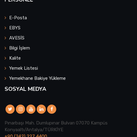
E-Posta
EBYS
AVESİS
Bilgi İşlem
Kalite
Yemek Listesi
Yemekhane Bakiye Yükleme
SOSYAL MEDYA
Pınarbaşı Mah. Dumlupınar Bulvarı 07070 Kampüs
Konyaaltı/Antalya/TÜRKİYE
+90 (242) 227 4400