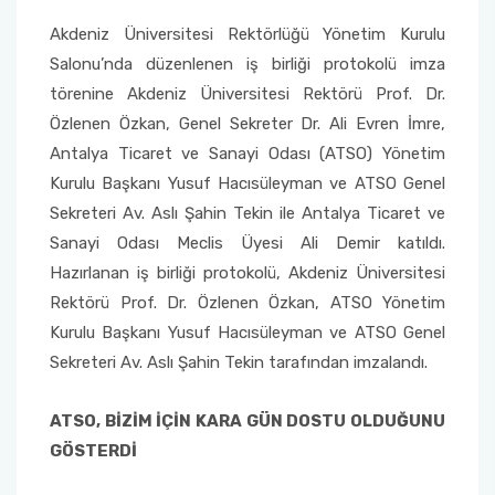
Yönetim Sistemi)
Online Sağlık Hizmetleri Randevu Sistemi
Akdeniz Üniversitesi Rektörlüğü Yönetim Kurulu
2022-2026 Stratejik Planı
İlahiyat Fakültesi
Sağlık Hizmetleri MYO
Yapı İşleri ve Teknik Daire Başkanlığı
Mezun Bilgi Sistemi
Dış Kaynaklı Proje Takip Sistemi
Salonu’nda düzenlenen iş birliği protokolü imza
törenine Akdeniz Üniversitesi Rektörü Prof. Dr.
Faaliyet Raporları
İletişim Fakültesi
Serik Gülsün Süleyman Süral MYO
Uluslararası İlişkiler Ofisi
Sıkça Sorulan Sorular
AB Projeleri
Özlenen Özkan, Genel Sekreter Dr. Ali Evren İmre,
Akademik Tören
Kemer Denizcilik Fakültesi
Sosyal Bilimler MYO
Antalya Ticaret ve Sanayi Odası (ATSO) Yönetim
TÜBİTAK Projeleri
Kurulu Başkanı Yusuf Hacısüleyman ve ATSO Genel
Kumluca Sağlık Bilimleri Fakültesi
Teknik Bilimler MYO
Sekreteri Av. Aslı Şahin Tekin ile Antalya Ticaret ve
Web of Science
Sanayi Odası Meclis Üyesi Ali Demir katıldı.
Manavgat Sosyal ve Beşeri Bilimler Fakültesi
Hazırlanan iş birliği protokolü, Akdeniz Üniversitesi
SciVal
Rektörü Prof. Dr. Özlenen Özkan, ATSO Yönetim
Manavgat Turizm Fakültesi
Kurulu Başkanı Yusuf Hacısüleyman ve ATSO Genel
Sekreteri Av. Aslı Şahin Tekin tarafından imzalandı.
Manavgat Yabancı Diller Fakültesi
ATSO, BİZİM İÇİN KARA GÜN DOSTU OLDUĞUNU
Mimarlık Fakültesi
GÖSTERDİ
Mühendislik Fakültesi