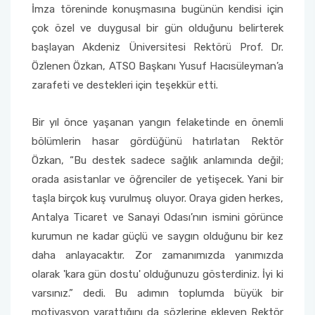
İmza töreninde konuşmasına bugünün kendisi için
çok özel ve duygusal bir gün olduğunu belirterek
Sağlık Bilimleri Fakültesi
başlayan Akdeniz Üniversitesi Rektörü Prof. Dr.
Özlenen Özkan, ATSO Başkanı Yusuf Hacısüleyman’a
Serik İşletme Fakültesi
zarafeti ve destekleri için teşekkür etti.
Spor Bilimleri Fakültesi
Bir yıl önce yaşanan yangın felaketinde en önemli
Su Ürünleri Fakültesi
bölümlerin hasar gördüğünü hatırlatan Rektör
Özkan, “Bu destek sadece sağlık anlamında değil;
Tıp Fakültesi
orada asistanlar ve öğrenciler de yetişecek. Yani bir
taşla birçok kuş vurulmuş oluyor. Oraya giden herkes,
Turizm Fakültesi
Antalya Ticaret ve Sanayi Odası’nın ismini görünce
kurumun ne kadar güçlü ve saygın olduğunu bir kez
Uygulamalı Bilimler Fakültesi
daha anlayacaktır. Zor zamanımızda yanımızda
olarak 'kara gün dostu' olduğunuzu gösterdiniz. İyi ki
Ziraat Fakültesi
varsınız.” dedi. Bu adımın toplumda büyük bir
motivasyon yarattığını da sözlerine ekleyen Rektör