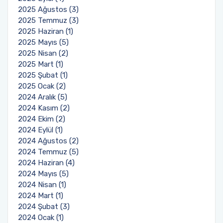
2025 Ağustos (3)
2025 Temmuz (3)
Sağlık Bilimleri Fakültesi
2025 Haziran (1)
2025 Mayıs (5)
Serik İşletme Fakültesi
2025 Nisan (2)
2025 Mart (1)
Spor Bilimleri Fakültesi
2025 Şubat (1)
2025 Ocak (2)
2024 Aralık (5)
Su Ürünleri Fakültesi
2024 Kasım (2)
2024 Ekim (2)
Tıp Fakültesi
2024 Eylül (1)
2024 Ağustos (2)
Turizm Fakültesi
2024 Temmuz (5)
2024 Haziran (4)
2024 Mayıs (5)
Uygulamalı Bilimler Fakültesi
2024 Nisan (1)
2024 Mart (1)
Ziraat Fakültesi
2024 Şubat (3)
2024 Ocak (1)