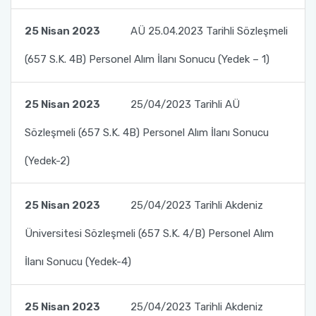
Yönetim Sistemi)
Online Sağlık Hizmetleri Randevu Sistemi
2022-2026 Stratejik Planı
İlahiyat Fakültesi
Sağlık Hizmetleri MYO
Yapı İşleri ve Teknik Daire Başkanlığı
Mezun Bilgi Sistemi
25 Nisan 2023
AÜ 25.04.2023 Tarihli Sözleşmeli
Dış Kaynaklı Proje Takip Sistemi
(657 S.K. 4B) Personel Alım İlanı Sonucu (Yedek – 1)
Faaliyet Raporları
İletişim Fakültesi
Serik Gülsün Süleyman Süral MYO
Uluslararası İlişkiler Ofisi
Sıkça Sorulan Sorular
AB Projeleri
Akademik Tören
Kemer Denizcilik Fakültesi
Sosyal Bilimler MYO
25 Nisan 2023
25/04/2023 Tarihli AÜ
TÜBİTAK Projeleri
Sözleşmeli (657 S.K. 4B) Personel Alım İlanı Sonucu
Kumluca Sağlık Bilimleri Fakültesi
Teknik Bilimler MYO
Web of Science
(Yedek-2)
Manavgat Sosyal ve Beşeri Bilimler Fakültesi
SciVal
Manavgat Turizm Fakültesi
25 Nisan 2023
25/04/2023 Tarihli Akdeniz
Üniversitesi Sözleşmeli (657 S.K. 4/B) Personel Alım
Manavgat Yabancı Diller Fakültesi
İlanı Sonucu (Yedek-4)
Mimarlık Fakültesi
25 Nisan 2023
25/04/2023 Tarihli Akdeniz
Mühendislik Fakültesi