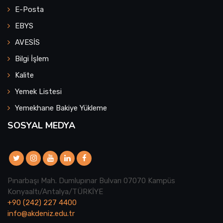
E-Posta
EBYS
AVESİS
Bilgi İşlem
Kalite
Yemek Listesi
Yemekhane Bakiye Yükleme
SOSYAL MEDYA
Pınarbaşı Mah. Dumlupınar Bulvarı 07070 Kampüs
Konyaaltı/Antalya/TÜRKİYE
+90 (242) 227 4400
info@akdeniz.edu.tr