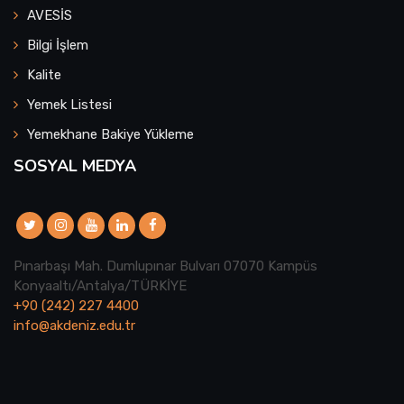
AVESİS
Bilgi İşlem
Kalite
Yemek Listesi
Yemekhane Bakiye Yükleme
SOSYAL MEDYA
Pınarbaşı Mah. Dumlupınar Bulvarı 07070 Kampüs
Konyaaltı/Antalya/TÜRKİYE
+90 (242) 227 4400
info@akdeniz.edu.tr