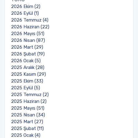
Yönetim Sistemi)
Online Sağlık Hizmetleri Randevu Sistemi
2026 Ekim (2)
2022-2026 Stratejik Planı
İlahiyat Fakültesi
Sağlık Hizmetleri MYO
Yapı İşleri ve Teknik Daire Başkanlığı
Mezun Bilgi Sistemi
2026 Eylül (1)
Dış Kaynaklı Proje Takip Sistemi
2026 Temmuz (4)
2026 Haziran (22)
Faaliyet Raporları
İletişim Fakültesi
Serik Gülsün Süleyman Süral MYO
Uluslararası İlişkiler Ofisi
Sıkça Sorulan Sorular
AB Projeleri
2026 Mayıs (51)
2026 Nisan (87)
Akademik Tören
Kemer Denizcilik Fakültesi
Sosyal Bilimler MYO
2026 Mart (29)
TÜBİTAK Projeleri
2026 Şubat (19)
Kumluca Sağlık Bilimleri Fakültesi
Teknik Bilimler MYO
2026 Ocak (5)
Web of Science
2025 Aralık (28)
Manavgat Sosyal ve Beşeri Bilimler Fakültesi
2025 Kasım (29)
SciVal
2025 Ekim (33)
2025 Eylül (5)
Manavgat Turizm Fakültesi
2025 Temmuz (2)
2025 Haziran (2)
Manavgat Yabancı Diller Fakültesi
2025 Mayıs (51)
2025 Nisan (34)
Mimarlık Fakültesi
2025 Mart (27)
2025 Şubat (11)
2025 Ocak (4)
Mühendislik Fakültesi