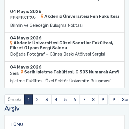
04 Mayıs 2026
Sağlık Bilimleri Fakültesi
Akdeniz Üniversitesi Fen Fakültesi
FENFEST'26:
Bilimin ve Geleceğin Buluşma Noktası
Serik İşletme Fakültesi
04 Mayıs 2026
Spor Bilimleri Fakültesi
Akdeniz Üniversitesi Güzel Sanatlar Fakültesi,
Fikret Otyam Sergi Salonu
Doğada Fotoğraf – Güneş Baskı Atölyesi Sergisi
Su Ürünleri Fakültesi
04 Mayıs 2026
Serik İşletme Fakültesi, C 303 Numaralı Amfi
Tıp Fakültesi
Serik
İşletme Fakültesi 'Özel Sektör Üniversite Buluşması'
Turizm Fakültesi
..
Önceki
1
2
3
4
5
6
7
8
9
9
Son
Uygulamalı Bilimler Fakültesi
Arşiv
Ziraat Fakültesi
TÜMÜ