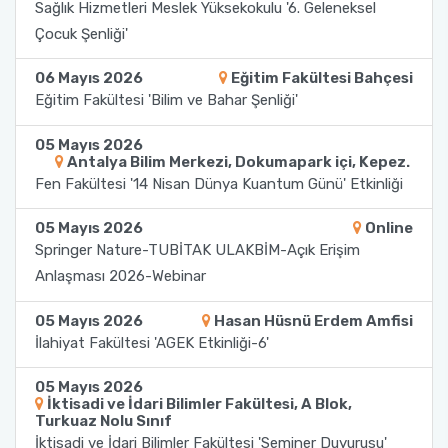
Yönetim Sistemi)
Sağlık Hizmetleri Meslek Yüksekokulu '6. Geleneksel
Online Sağlık Hizmetleri Randevu Sistemi
Çocuk Şenliği'
2022-2026 Stratejik Planı
İlahiyat Fakültesi
Sağlık Hizmetleri MYO
Yapı İşleri ve Teknik Daire Başkanlığı
Mezun Bilgi Sistemi
Dış Kaynaklı Proje Takip Sistemi
06 Mayıs 2026
Eğitim Fakültesi Bahçesi
Faaliyet Raporları
İletişim Fakültesi
Serik Gülsün Süleyman Süral MYO
Uluslararası İlişkiler Ofisi
Sıkça Sorulan Sorular
Eğitim Fakültesi 'Bilim ve Bahar Şenliği'
AB Projeleri
Akademik Tören
Kemer Denizcilik Fakültesi
Sosyal Bilimler MYO
05 Mayıs 2026
TÜBİTAK Projeleri
Antalya Bilim Merkezi, Dokumapark içi, Kepez.
Fen Fakültesi '14 Nisan Dünya Kuantum Günü' Etkinliği
Kumluca Sağlık Bilimleri Fakültesi
Teknik Bilimler MYO
Web of Science
05 Mayıs 2026
Online
Manavgat Sosyal ve Beşeri Bilimler Fakültesi
Springer Nature-TUBİTAK ULAKBİM-Açık Erişim
SciVal
Anlaşması 2026-Webinar
Manavgat Turizm Fakültesi
05 Mayıs 2026
Hasan Hüsnü Erdem Amfisi
Manavgat Yabancı Diller Fakültesi
İlahiyat Fakültesi 'AGEK Etkinliği-6'
05 Mayıs 2026
Mimarlık Fakültesi
İktisadi ve İdari Bilimler Fakültesi, A Blok,
Turkuaz Nolu Sınıf
İktisadi ve İdari Bilimler Fakültesi 'Seminer Duyurusu'
Mühendislik Fakültesi