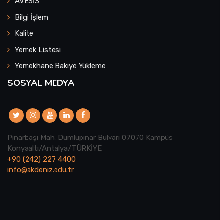
AVESİS
Bilgi İşlem
Kalite
Yemek Listesi
Yemekhane Bakiye Yükleme
SOSYAL MEDYA
Pınarbaşı Mah. Dumlupınar Bulvarı 07070 Kampüs
Konyaaltı/Antalya/TÜRKİYE
+90 (242) 227 4400
info@akdeniz.edu.tr