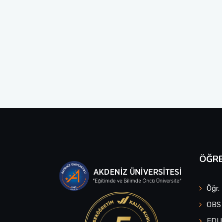
ÖĞRE
Öğr.
OBS
ED