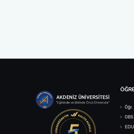
ÖĞRE
Öğr.
OBS
ED