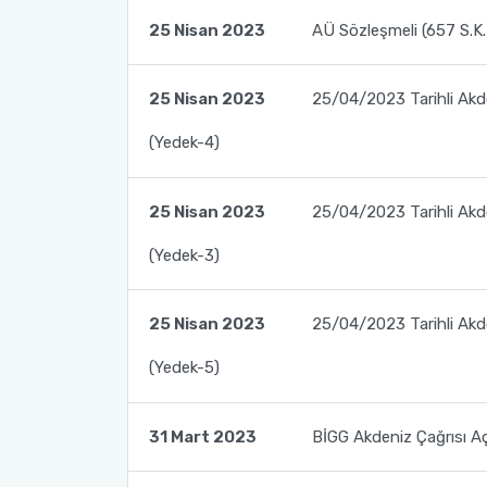
25 Nisan 2023
AÜ Sözleşmeli (657 S.K.
2022-2026 Stratejik Planı
İlahiyat Fakültesi
Sağlık Hizmetleri MYO
Yapı İşleri ve Teknik Daire Başkanlığı
Mezun Bilgi Sistemi
AB Projeleri
Faaliyet Raporları
İletişim Fakültesi
Serik Gülsün Süleyman Süral MYO
Uluslararası İlişkiler Ofisi
Sıkça Sorulan Sorular
TÜBİTAK Projeleri
25 Nisan 2023
25/04/2023 Tarihli Akde
(Yedek-4)
Akademik Tören
Kemer Denizcilik Fakültesi
Sosyal Bilimler MYO
Web of Science
Kumluca Sağlık Bilimleri Fakültesi
Teknik Bilimler MYO
SciVal
25 Nisan 2023
25/04/2023 Tarihli Akde
(Yedek-3)
Manavgat Sosyal ve Beşeri Bilimler Fakültesi
Manavgat Turizm Fakültesi
25 Nisan 2023
25/04/2023 Tarihli Akde
(Yedek-5)
Manavgat Yabancı Diller Fakültesi
Mimarlık Fakültesi
31 Mart 2023
BİGG Akdeniz Çağrısı Aç
Mühendislik Fakültesi