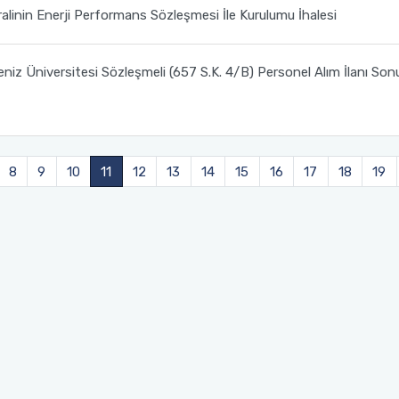
alinin Enerji Performans Sözleşmesi İle Kurulumu İhalesi
niz Üniversitesi Sözleşmeli (657 S.K. 4/B) Personel Alım İlanı Son
8
9
10
11
12
13
14
15
16
17
18
19