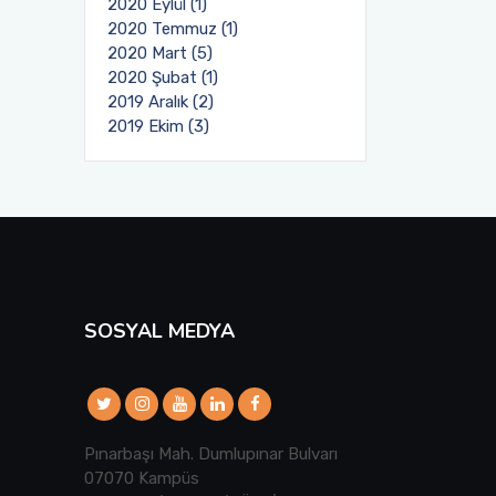
2020 Eylül (1)
2020 Temmuz (1)
2020 Mart (5)
2020 Şubat (1)
2019 Aralık (2)
2019 Ekim (3)
SOSYAL MEDYA
Pınarbaşı Mah. Dumlupınar Bulvarı
07070 Kampüs