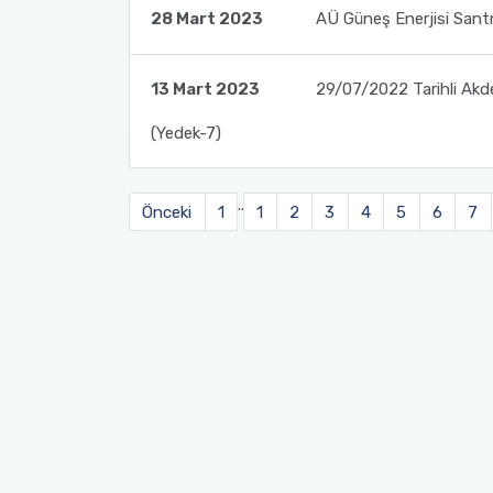
28 Mart 2023
AÜ Güneş Enerjisi Santr
Sağlık Bilimleri Fakültesi
13 Mart 2023
29/07/2022 Tarihli Akde
Serik İşletme Fakültesi
(Yedek-7)
Spor Bilimleri Fakültesi
..
Önceki
1
1
2
3
4
5
6
7
Su Ürünleri Fakültesi
Tıp Fakültesi
Turizm Fakültesi
Uygulamalı Bilimler Fakültesi
Ziraat Fakültesi