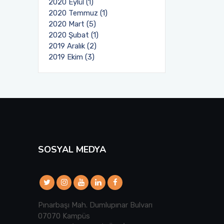
2020 Eylül (1)
2020 Temmuz (1)
2020 Mart (5)
2020 Şubat (1)
2019 Aralık (2)
2019 Ekim (3)
SOSYAL MEDYA
Pınarbaşı Mah. Dumlupınar Bulvarı
07070 Kampüs