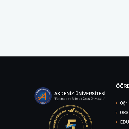
ÖĞRE
Öğr.
OBS
ED