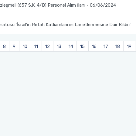
zleşmeli (657 S.K. 4/B) Personel Alım İlanı - 06/06/2024
atosu 'İsrail’in Refah Katliamlarının Lanetlenmesine Dair Bildiri'
8
9
10
11
12
13
14
15
16
17
18
19