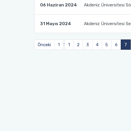
06 Haziran 2024
Akdeniz Üniversitesi Sö
Sağlık Bilimleri Fakültesi
31 Mayıs 2024
Akdeniz Üniversitesi Sen
Serik İşletme Fakültesi
..
Spor Bilimleri Fakültesi
Önceki
1
1
2
3
4
5
6
7
Su Ürünleri Fakültesi
Tıp Fakültesi
Turizm Fakültesi
Uygulamalı Bilimler Fakültesi
Ziraat Fakültesi