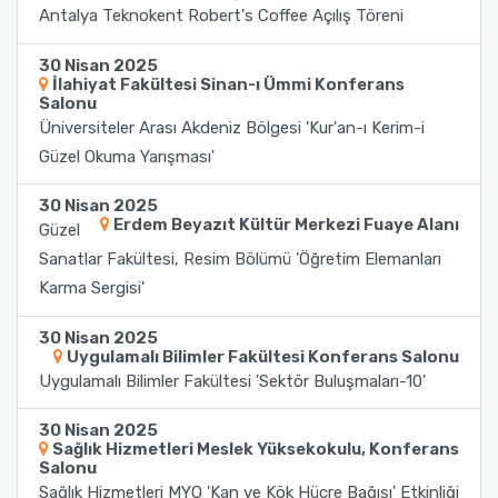
Yönetim Sistemi)
Online Sağlık Hizmetleri Randevu Sistemi
Antalya Teknokent Robert's Coffee Açılış Töreni
2022-2026 Stratejik Planı
İlahiyat Fakültesi
Sağlık Hizmetleri MYO
Yapı İşleri ve Teknik Daire Başkanlığı
Mezun Bilgi Sistemi
Dış Kaynaklı Proje Takip Sistemi
30 Nisan 2025
İlahiyat Fakültesi Sinan-ı Ümmi Konferans
Faaliyet Raporları
İletişim Fakültesi
Serik Gülsün Süleyman Süral MYO
Uluslararası İlişkiler Ofisi
Sıkça Sorulan Sorular
Salonu
AB Projeleri
Üniversiteler Arası Akdeniz Bölgesi 'Kur'an-ı Kerim-i
Akademik Tören
Kemer Denizcilik Fakültesi
Sosyal Bilimler MYO
Güzel Okuma Yarışması'
TÜBİTAK Projeleri
30 Nisan 2025
Kumluca Sağlık Bilimleri Fakültesi
Teknik Bilimler MYO
Erdem Beyazıt Kültür Merkezi Fuaye Alanı
Güzel
Web of Science
Sanatlar Fakültesi, Resim Bölümü 'Öğretim Elemanları
Manavgat Sosyal ve Beşeri Bilimler Fakültesi
Karma Sergisi'
SciVal
Manavgat Turizm Fakültesi
30 Nisan 2025
Uygulamalı Bilimler Fakültesi Konferans Salonu
Manavgat Yabancı Diller Fakültesi
Uygulamalı Bilimler Fakültesi 'Sektör Buluşmaları-10'
30 Nisan 2025
Mimarlık Fakültesi
Sağlık Hizmetleri Meslek Yüksekokulu, Konferans
Salonu
Sağlık Hizmetleri MYO 'Kan ve Kök Hücre Bağışı' Etkinliği
Mühendislik Fakültesi