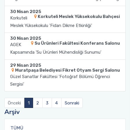
30 Nisan 2025
Sağlık Bilimleri Fakültesi
Korkuteli Meslek Yüksekokulu Bahçesi
Korkuteli
Meslek Yüksekokulu 'Fidan Dikme Etkinliği'
Serik İşletme Fakültesi
30 Nisan 2025
Spor Bilimleri Fakültesi
Su Ürünleri Fakültesi Konferans Salonu
AGEK
Kapsamında 'Su Ürünleri Mühendisliği Sunumu'
Su Ürünleri Fakültesi
29 Nisan 2025
Muratpaşa Belediyesi Fikret Otyam Sergi Salonu
Tıp Fakültesi
Güzel Sanatlar Fakültesi 'Fotoğraf Bölümü Öğrenci
Sergisi'
Turizm Fakültesi
Uygulamalı Bilimler Fakültesi
Önceki
1
2
3
4
Sonraki
Arşiv
Ziraat Fakültesi
TÜMÜ