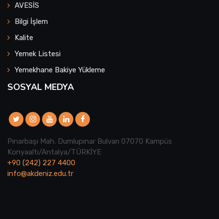
AVESİS
Bilgi İşlem
Kalite
Yemek Listesi
Yemekhane Bakiye Yükleme
SOSYAL MEDYA
Pınarbaşı Mah. Dumlupınar Bulvarı 07070 Kampüs
Konyaaltı/Antalya/TÜRKİYE
+90 (242) 227 4400
info@akdeniz.edu.tr