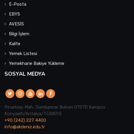
E-Posta
EBYS
AVESİS
Bilgi İşlem
Kalite
Yemek Listesi
Yemekhane Bakiye Yükleme
SOSYAL MEDYA
Pınarbaşı Mah. Dumlupınar Bulvarı 07070 Kampüs
Konyaaltı/Antalya/TÜRKİYE
+90 (242) 227 4400
info@akdeniz.edu.tr