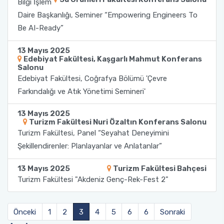
Bilgi İşlem
Daire Başkanlığı, Seminer “Empowering Engineers To
Sağlık Bilimleri Fakültesi
Be AI-Ready”
Serik İşletme Fakültesi
13 Mayıs 2025
Edebiyat Fakültesi, Kaşgarlı Mahmut Konferans
Salonu
Spor Bilimleri Fakültesi
Edebiyat Fakültesi, Coğrafya Bölümü 'Çevre
Farkındalığı ve Atık Yönetimi Semineri'
Su Ürünleri Fakültesi
13 Mayıs 2025
Turizm Fakültesi Nuri Özaltın Konferans Salonu
Tıp Fakültesi
Turizm Fakültesi, Panel “Seyahat Deneyimini
Şekillendirenler: Planlayanlar ve Anlatanlar”
Turizm Fakültesi
13 Mayıs 2025
Turizm Fakültesi Bahçesi
Uygulamalı Bilimler Fakültesi
Turizm Fakültesi "Akdeniz Genç-Rek-Fest 2"
Ziraat Fakültesi
Önceki
1
2
3
4
5
6
6
Sonraki