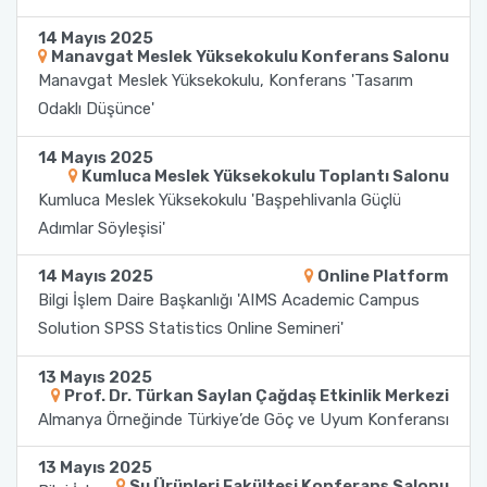
Yönetim Sistemi)
Online Sağlık Hizmetleri Randevu Sistemi
14 Mayıs 2025
2022-2026 Stratejik Planı
İlahiyat Fakültesi
Sağlık Hizmetleri MYO
Yapı İşleri ve Teknik Daire Başkanlığı
Mezun Bilgi Sistemi
Manavgat Meslek Yüksekokulu Konferans Salonu
Dış Kaynaklı Proje Takip Sistemi
Manavgat Meslek Yüksekokulu, Konferans 'Tasarım
Faaliyet Raporları
İletişim Fakültesi
Serik Gülsün Süleyman Süral MYO
Uluslararası İlişkiler Ofisi
Sıkça Sorulan Sorular
Odaklı Düşünce'
AB Projeleri
Akademik Tören
Kemer Denizcilik Fakültesi
Sosyal Bilimler MYO
14 Mayıs 2025
TÜBİTAK Projeleri
Kumluca Meslek Yüksekokulu Toplantı Salonu
Kumluca Meslek Yüksekokulu 'Başpehlivanla Güçlü
Kumluca Sağlık Bilimleri Fakültesi
Teknik Bilimler MYO
Adımlar Söyleşisi'
Web of Science
Manavgat Sosyal ve Beşeri Bilimler Fakültesi
14 Mayıs 2025
Online Platform
SciVal
Bilgi İşlem Daire Başkanlığı 'AIMS Academic Campus
Manavgat Turizm Fakültesi
Solution SPSS Statistics Online Semineri'
Manavgat Yabancı Diller Fakültesi
13 Mayıs 2025
Prof. Dr. Türkan Saylan Çağdaş Etkinlik Merkezi
Almanya Örneğinde Türkiye’de Göç ve Uyum Konferansı
Mimarlık Fakültesi
13 Mayıs 2025
Mühendislik Fakültesi
Su Ürünleri Fakültesi Konferans Salonu