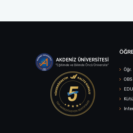
ÖĞRE
Öğr.
OBS
ED
Küt
Inte