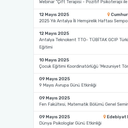
Webinar “Çift Terapisi - Pozitif Psikoterapi i
2022-2026 Stratejik Planı
İlahiyat Fakültesi
Sağlık Hizmetleri MYO
Yapı İşleri ve Teknik Daire Başkanlığı
Mezun Bilgi Sistemi
AB Projeleri
12 Mayıs 2025
Cumhuri
2025 Yılı Antalya İli Hemşirelik Haftası Sem
Faaliyet Raporları
İletişim Fakültesi
Serik Gülsün Süleyman Süral MYO
Uluslararası İlişkiler Ofisi
Sıkça Sorulan Sorular
TÜBİTAK Projeleri
12 Mayıs 2025
Akademik Tören
Kemer Denizcilik Fakültesi
Sosyal Bilimler MYO
Web of Science
Antalya Teknokent TTO- TÜBİTAK GCIP Türkiye 
Eğitimi
Kumluca Sağlık Bilimleri Fakültesi
Teknik Bilimler MYO
SciVal
10 Mayıs 2025
Çocuk Eğitimi Koordinatörlüğü 'Mezuniyet Tör
Manavgat Sosyal ve Beşeri Bilimler Fakültesi
09 Mayıs 2025
Manavgat Turizm Fakültesi
9 Mayıs Avrupa Günü Etkinliği
Manavgat Yabancı Diller Fakültesi
09 Mayıs 2025
Fen Fakültesi, Matematik Bölümü Genel Semin
Mimarlık Fakültesi
09 Mayıs 2025
Edebiyat 
Dünya Psikologlar Günü Etkinliği
Mühendislik Fakültesi