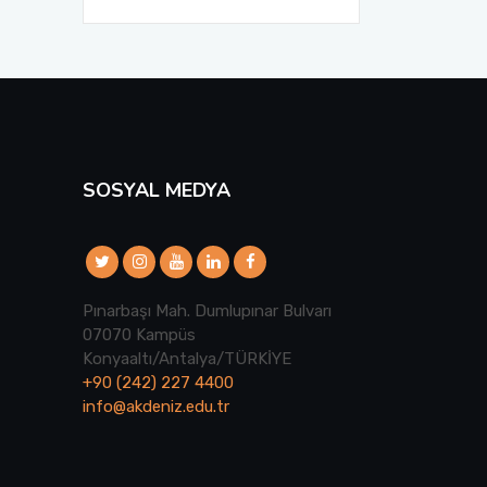
SOSYAL MEDYA
Pınarbaşı Mah. Dumlupınar Bulvarı
07070 Kampüs
Konyaaltı/Antalya/TÜRKİYE
+90 (242) 227 4400
info@akdeniz.edu.tr