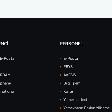
NCI
PERSONEL
 E-Posta
E-Posta
EBYS
UROAM
AVESİS
üphane
Bilgi İşlem
rnational
Kalite
Yemek Listesi
Yemekhane Bakiye Yükleme