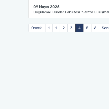
09 Mayıs 2025
Sağlık Bilimleri Fakültesi
Uygulamalı Bilimler Fakültesi "Sektör Buluşmal
Serik İşletme Fakültesi
Önceki
1
1
2
3
4
5
6
Sonr
Spor Bilimleri Fakültesi
Su Ürünleri Fakültesi
Tıp Fakültesi
Turizm Fakültesi
Uygulamalı Bilimler Fakültesi
Ziraat Fakültesi