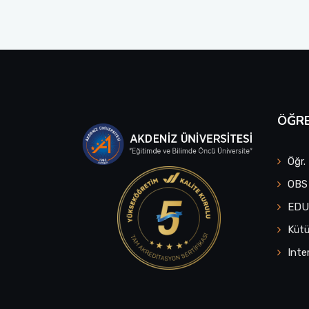
ÖĞRE
Öğr.
OBS
ED
Küt
Inte