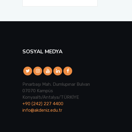
SOSYAL MEDYA
Pınarbaşı Mah. Dumlupınar Bulvarı
07070 Kampüs
Konyaaltı/Antalya/TÜRKİYE
+90 (242) 227 4400
info@akdeniz.edu.tr