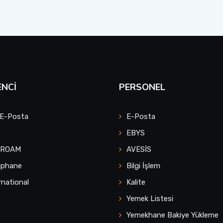
NCI
PERSONEL
 E-Posta
E-Posta
EBYS
UROAM
AVESİS
üphane
Bilgi İşlem
rnational
Kalite
Yemek Listesi
Yemekhane Bakiye Yükleme